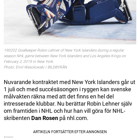
190202 Goalkeeper Robin Lehner of New York Islanders during a regular
season NHL game between New York Islanders and Los Angeles Kings on
February 2, 2019 in New York.
Photo: Emil Wesolowski / BILDBYRÅN
Nuvarande kontraktet med New York Islanders går ut
1 juli och med succésäsongen i ryggen kan svenske
målvakten räkna med att det finns en hel del
intresserade klubbar. Nu berättar Robin Lehner själv
om framtiden i NHL och hur han vill göra för NHL-
skribenten
Dan Rosen
på nhl.com.