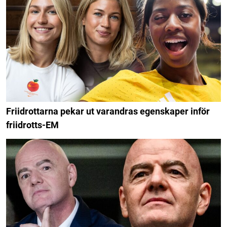
Friidrottarna pekar ut varandras egenskaper inför
friidrotts-EM