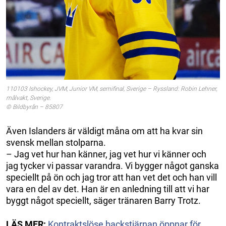
110103 Ishockey, JVM, Junior VM, semifinal, Sverige – Ryssland: Robin Lehner,
målvakt, Sverige.
© Bildbyrån – 85807
Även Islanders är väldigt måna om att ha kvar sin
svensk mellan stolparna.
– Jag vet hur han känner, jag vet hur vi känner och
jag tycker vi passar varandra. Vi bygger något ganska
speciellt på ön och jag tror att han vet det och han vill
vara en del av det. Han är en anledning till att vi har
byggt något speciellt, säger tränaren Barry Trotz.
LÄS MER:
Kontraktslöse backstjärnan öppnar för