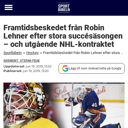
Toggle
menu
Framtidsbeskedet från Robin
Lehner efter stora succésäsongen
– och utgående NHL-kontraktet
Sportbibeln
»
Hockey
»
Framtidsbeskedet från Robin Lehner efter stora succésäsongen – och utgående NHL-kontraktet
SKRIBENT: STEFAN FEUK
Uppdaterad:
jun 19, 2019, 13:20
Lägg till som önskad källa på Google
Publicerad:
jun 19, 2019, 13:20