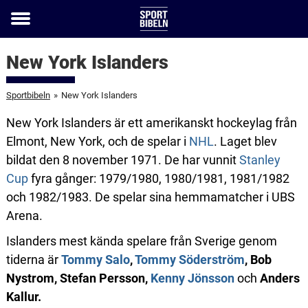
Toggle
menu
New York Islanders
Sportbibeln
»
New York Islanders
New York Islanders är ett amerikanskt hockeylag från
Elmont, New York, och de spelar i
NHL
. Laget blev
bildat den 8 november 1971. De har vunnit
Stanley
Cup
fyra gånger: 1979/1980, 1980/1981, 1981/1982
och 1982/1983. De spelar sina hemmamatcher i UBS
Arena.
Islanders mest kända spelare från Sverige genom
tiderna är
Tommy Salo
,
Tommy Söderström
, Bob
Nystrom, Stefan Persson,
Kenny Jönsson
och
Anders
Kallur.