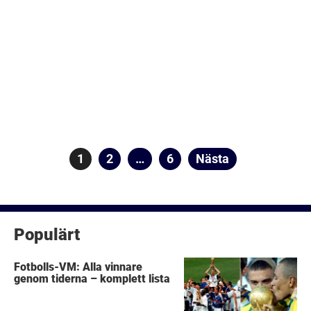
Sidnumrering
Sida
1
Sida
2
…
Sida
6
Nästa
för
inlägg
Populärt
Fotbolls-VM: Alla vinnare
genom tiderna – komplett lista