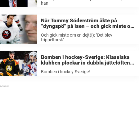
han
När Tommy Söderström åkte på
”dyngspö” på isen – och gick miste om
en dejt(!): ”Det blev trippeltorsk”
Och gick miste om en dejt(!): "Det blev
trippeltorsk"
Bomben i hockey-Sverige: Klassiska
klubben plockar in dubbla jättelöften
från Nordamerika
Bomben i hockey-Sverige!