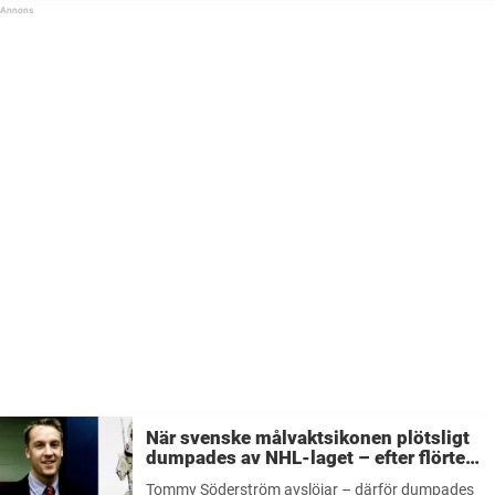
När svenske målvaktsikonen plötsligt
dumpades av NHL-laget – efter flörten
med sportchefens dotter(!)
Tommy Söderström avslöjar – därför dumpades