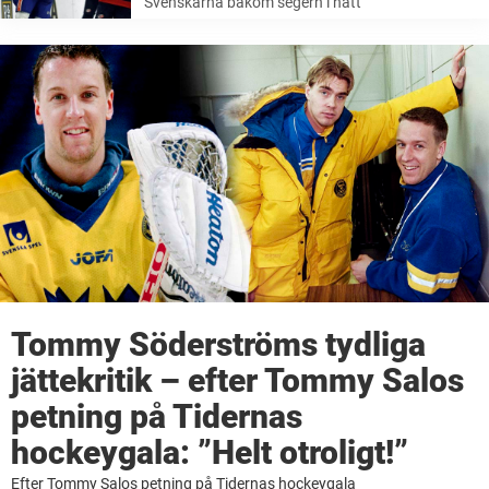
Svenskarna bakom segern i natt
Tommy Söderströms tydliga
jättekritik – efter Tommy Salos
petning på Tidernas
hockeygala: ”Helt otroligt!”
Efter Tommy Salos petning på Tidernas hockeygala