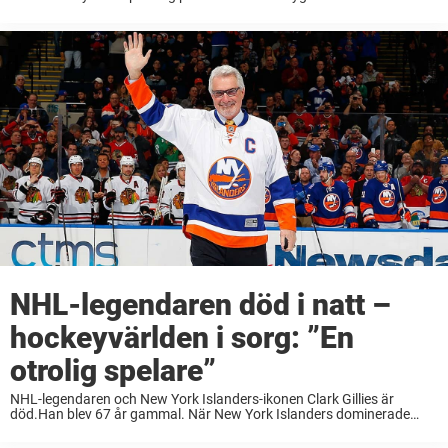
NHL-legendaren död i natt –
hockeyvärlden i sorg: ”En
otrolig spelare”
NHL-legendaren och New York Islanders-ikonen Clark Gillies är
död.Han blev 67 år gammal. När New York Islanders dominerade
NHL-hockeyn under början av 1980-talet var forwarden Clark Gillies
en av lagets nyckelspelare. Han var med och ...