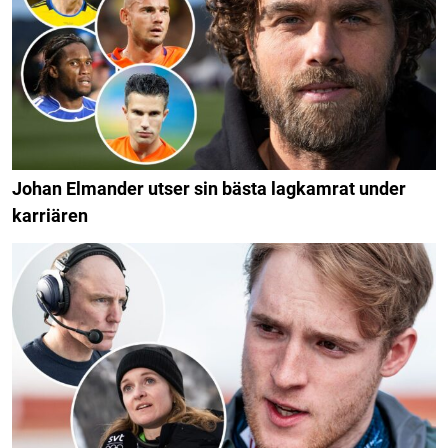
Johan Elmander utser sin bästa lagkamrat under
karriären