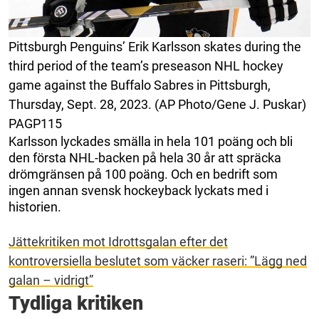
Pittsburgh Penguins’ Erik Karlsson skates during the
third period of the team’s preseason NHL hockey
game against the Buffalo Sabres in Pittsburgh,
Thursday, Sept. 28, 2023. (AP Photo/Gene J. Puskar)
PAGP115
Karlsson lyckades smälla in hela 101 poäng och bli
den första NHL-backen på hela 30 år att spräcka
drömgränsen på 100 poäng. Och en bedrift som
ingen annan svensk hockeyback lyckats med i
historien.
Jättekritiken mot Idrottsgalan efter det
kontroversiella beslutet som väcker raseri: ”Lägg ned
galan – vidrigt”
Tydliga kritiken