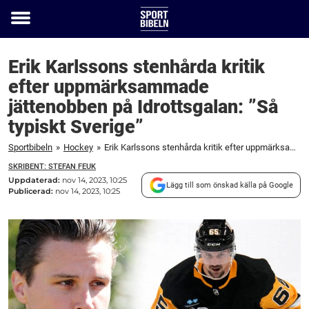
Toggle
menu
Erik Karlssons stenhårda kritik
efter uppmärksammade
jättenobben på Idrottsgalan: ”Så
typiskt Sverige”
Sportbibeln
»
Hockey
»
Erik Karlssons stenhårda kritik efter uppmärksammade jättenobben på Idrottsgalan: "Så typiskt Sverige"
SKRIBENT: STEFAN FEUK
Uppdaterad:
nov 14, 2023, 10:25
Lägg till som önskad källa på Google
Publicerad:
nov 14, 2023, 10:25