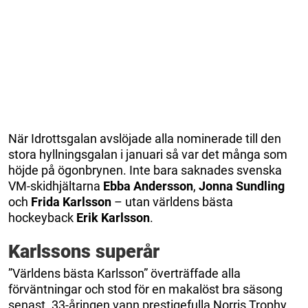
När Idrottsgalan avslöjade alla nominerade till den
stora hyllningsgalan i januari så var det många som
höjde på ögonbrynen. Inte bara saknades svenska
VM-skidhjältarna
Ebba Andersson
,
Jonna Sundling
och
Frida Karlsson
– utan världens bästa
hockeyback
Erik Karlsson
.
Karlssons superår
”Världens bästa Karlsson” överträffade alla
förväntningar och stod för en makalöst bra säsong
senast. 33-åringen vann prestigefulla Norris Trophy