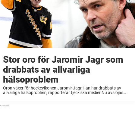
Stor oro för Jaromir Jagr som
drabbats av allvarliga
hälsoproblem
Oron växer för hockeyikonen Jaromir Jagr.Han har drabbats av
allvarliga hälsoproblem, rapporterar tjeckiska medier.Nu avslöjas
sanningen om hans vägran under coronapandemin. Han är en av
världens främsta hockeyspelare genom tiderna. Och Jaromir Jagr
spelar faktiskt ...