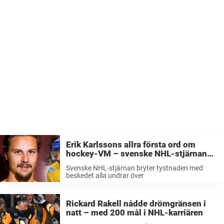
Erik Karlssons allra första ord om
hockey-VM – svenske NHL-stjärnan
bryter tystnaden med beskedet som
Svenske NHL-stjärnan bryter tystnaden med
alla undrar över
beskedet alla undrar över
Rickard Rakell nådde drömgränsen i
natt – med 200 mål i NHL-karriären