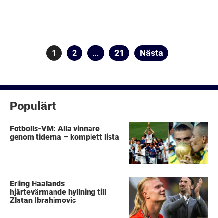
Sidnumrering
Sida
1
Sida
2
…
Sida
21
Nästa
för
inlägg
Populärt
Fotbolls-VM: Alla vinnare
genom tiderna – komplett lista
Erling Haalands
hjärtevärmande hyllning till
Zlatan Ibrahimovic