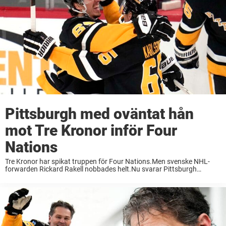
Pittsburgh med oväntat hån
mot Tre Kronor inför Four
Nations
Tre Kronor har spikat truppen för Four Nations.Men svenske NHL-
forwarden Rickard Rakell nobbades helt.Nu svarar Pittsburgh
Penguins med ett oväntat hån mot Sverige. Just nu laddar Tre Kronor
för nästa års stjärnfyllda hockeyturnering Four Nations. ...