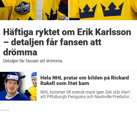
Häftiga ryktet om Erik Karlsson
– detaljen får fansen att
drömma
Detaljen får fansen att drömma
Hela NHL pratar om bilden på Rickard
Rakell som litet barn
NHL kommer till svensk mark igen.Det står klart
att Pittsburgh Penguins och Nashville Predators
möts i Stockholm.Då offentliggör ”Pingvinerna”
det med den mest oväntade bilden på Rickard
Rakell. I dagarna blev det klart att världens ...