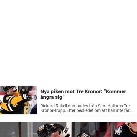
Nya piken mot Tre Kronor: ”Kommer
ångra sig”
Rickard Rakell dumpades från Sam Hallams Tre
Kronor-trupp.Efter beskedet om att han inte får
spela Four Nations är han hetare än någonsin.–
De kommer att ångra sig att de inte tagit ut
honom till turneringen, ...