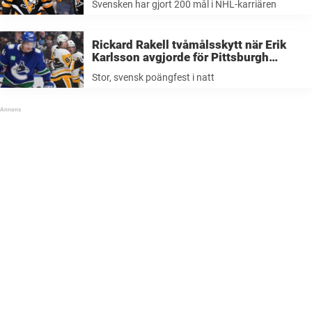
Svensken har gjort 200 mål i NHL-karriären
Rickard Rakell tvåmålsskytt när Erik
Karlsson avgjorde för Pittsburgh
Penguins i natt
Stor, svensk poängfest i natt