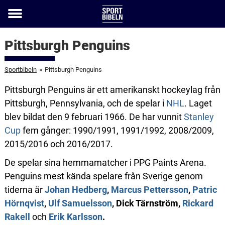
Toggle
menu
Pittsburgh Penguins
Sportbibeln
»
Pittsburgh Penguins
Pittsburgh Penguins är ett amerikanskt hockeylag från
Pittsburgh, Pennsylvania, och de spelar i
NHL
. Laget
blev bildat den 9 februari 1966. De har vunnit
Stanley
Cup
fem gånger: 1990/1991, 1991/1992, 2008/2009,
2015/2016 och 2016/2017.
De spelar sina hemmamatcher i PPG Paints Arena.
Penguins mest kända spelare från Sverige genom
tiderna är
Johan Hedberg
,
Marcus Pettersson
,
Patric
Hörnqvist
,
Ulf Samuelsson
, Dick Tärnström,
Rickard
Rakell
och
Erik Karlsson
.