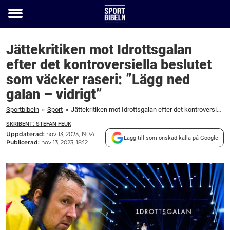
Toggle
menu
Jättekritiken mot Idrottsgalan
efter det kontroversiella beslutet
som väcker raseri: ”Lägg ned
galan – vidrigt”
Sportbibeln
»
Sport
»
Jättekritiken mot Idrottsgalan efter det kontroversiella beslutet som väcker raseri: "Lägg ned galan – vidrigt"
SKRIBENT: STEFAN FEUK
Uppdaterad:
nov 13, 2023, 19:34
Lägg till som önskad källa på Google
Publicerad:
nov 13, 2023, 18:12