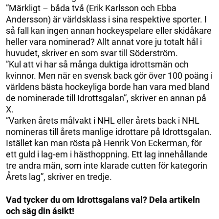
”Märkligt – båda två (Erik Karlsson och Ebba
Andersson) är världsklass i sina respektive sporter. I
så fall kan ingen annan hockeyspelare eller skidåkare
heller vara nominerad? Allt annat vore ju totalt hål i
huvudet, skriver en som svar till Söderström.
”Kul att vi har så många duktiga idrottsmän och
kvinnor. Men när en svensk back gör över 100 poäng i
världens bästa hockeyliga borde han vara med bland
de nominerade till Idrottsgalan”, skriver en annan på
X.
”Varken årets målvakt i NHL eller årets back i NHL
nomineras till årets manlige idrottare på Idrottsgalan.
Istället kan man rösta på Henrik Von Eckerman, för
ett guld i lag-em i hästhoppning. Ett lag innehållande
tre andra män, som inte klarade cutten för kategorin
Årets lag”, skriver en tredje.
Vad tycker du om Idrottsgalans val? Dela artikeln
och säg din åsikt!