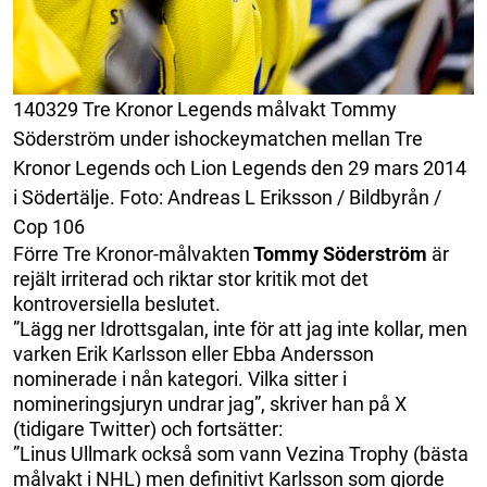
140329 Tre Kronor Legends målvakt Tommy
Söderström under ishockeymatchen mellan Tre
Kronor Legends och Lion Legends den 29 mars 2014
i Södertälje. Foto: Andreas L Eriksson / Bildbyrån /
Cop 106
Förre Tre Kronor-målvakten
Tommy Söderström
är
rejält irriterad och riktar stor kritik mot det
kontroversiella beslutet.
”Lägg ner Idrottsgalan, inte för att jag inte kollar, men
varken Erik Karlsson eller Ebba Andersson
nominerade i nån kategori. Vilka sitter i
nomineringsjuryn undrar jag”, skriver han på X
(tidigare Twitter) och fortsätter:
”Linus Ullmark också som vann Vezina Trophy (bästa
målvakt i NHL) men definitivt Karlsson som gjorde