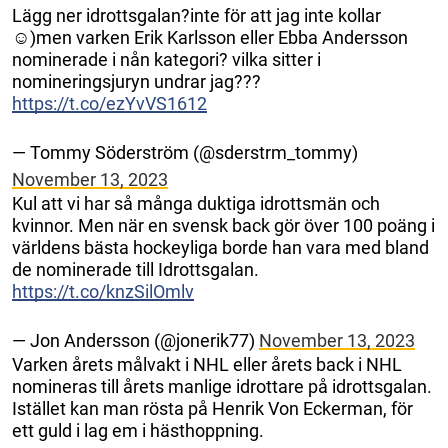
Lägg ner idrottsgalan?inte för att jag inte kollar
☺️)men varken Erik Karlsson eller Ebba Andersson
nominerade i nån kategori? vilka sitter i
nomineringsjuryn undrar jag???
https://t.co/ezYvVS1612
— Tommy Söderström (@sderstrm_tommy)
November 13, 2023
Kul att vi har så många duktiga idrottsmän och
kvinnor. Men när en svensk back gör över 100 poäng i
världens bästa hockeyliga borde han vara med bland
de nominerade till Idrottsgalan.
https://t.co/knzSilOmlv
— Jon Andersson (@jonerik77)
November 13, 2023
Varken årets målvakt i NHL eller årets back i NHL
nomineras till årets manlige idrottare på idrottsgalan.
Istället kan man rösta på Henrik Von Eckerman, för
ett guld i lag em i hästhoppning.