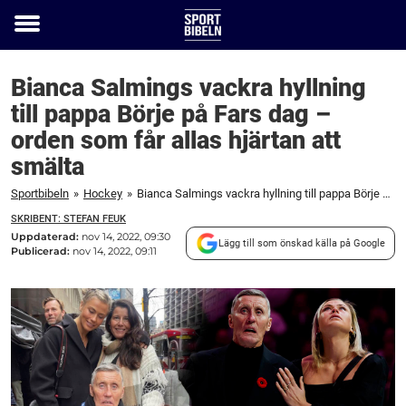
Toggle
menu
Bianca Salmings vackra hyllning
till pappa Börje på Fars dag –
orden som får allas hjärtan att
smälta
Sportbibeln
»
Hockey
»
Bianca Salmings vackra hyllning till pappa Börje på Fars dag – orden som får allas hjärtan att smälta
SKRIBENT: STEFAN FEUK
Uppdaterad:
nov 14, 2022, 09:30
Lägg till som önskad källa på Google
Publicerad:
nov 14, 2022, 09:11