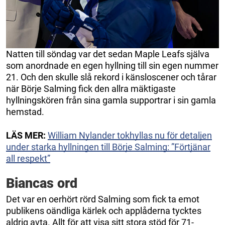
Natten till söndag var det sedan Maple Leafs själva
som anordnade en egen hyllning till sin egen nummer
21. Och den skulle slå rekord i känsloscener och tårar
när Börje Salming fick den allra mäktigaste
hyllningskören från sina gamla supportrar i sin gamla
hemstad.
LÄS MER:
William Nylander tokhyllas nu för detaljen
under starka hyllningen till Börje Salming: ”Förtjänar
all respekt”
Biancas ord
Det var en oerhört rörd Salming som fick ta emot
publikens oändliga kärlek och applåderna tycktes
aldrig avta. Allt för att visa sitt stora stöd för 71-