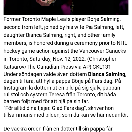
Former Toronto Maple Leafs player Borje Salming,
second from left, joined by his wife Pia Salming, left,
daughter Bianca Salming, right, and other family
members, is honored during a ceremony prior to NHL
hockey game action against the Vancouver Canucks
in Toronto, Saturday, Nov. 12, 2022. (Christopher
Katsarov/The Canadian Press via AP) CKL131
Under söndagen valde även dottern
Bianca Salming
,
dagen till ära, att hylla pappa Börje på Fars dag. På
Instagram la dottern ut en bild på sig själv, pappan i
rullstol och systern Teresa från Toronto, dit båda
barnen följt med för att hjälpa sin far.
”För alltid dina tjejer. Glad Fars dag”, skriver hon
tillsammans med bilden, som du kan se här nedanför.
De vackra orden från en dotter till sin pappa får