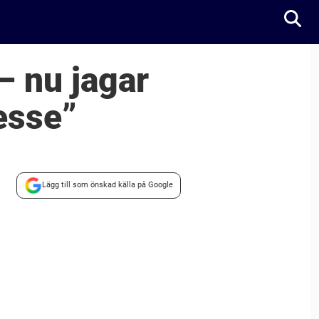
 nu jagar
esse”
Lägg till som önskad källa på Google