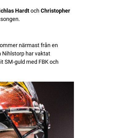
ichlas Hardt
och
Christopher
säsongen.
 kommer närmast från en
Nihlstorp har vaktat
nnit SM-guld med FBK och