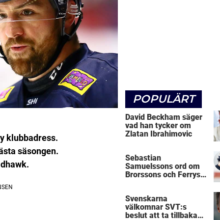
POPULÄRT
David Beckham säger
vad han tycker om
Zlatan Ibrahimovic
ny klubbadress.
ästa säsongen.
Sebastian
Madhawk.
Samuelssons ord om
Brorssons och Ferrys
kritik
Svenskarna
välkomnar SVT:s
beslut att ta tillbaka