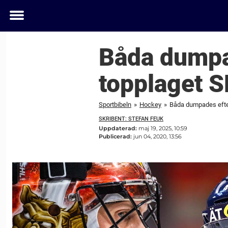
Toggle
menu
Båda dumpa
topplaget S
Sportbibeln
»
Hockey
»
Båda dumpades efter
SKRIBENT: STEFAN FEUK
Uppdaterad:
maj 19, 2025, 10:59
Publicerad:
jun 04, 2020, 13:56