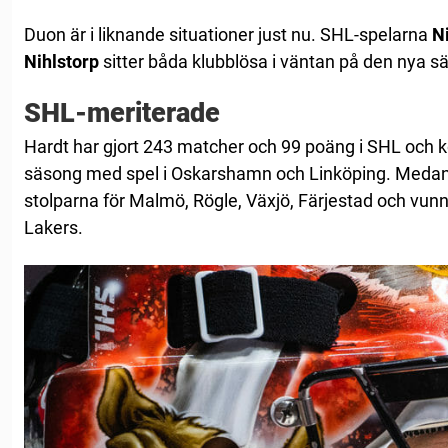
Duon är i liknande situationer just nu. SHL-spelarna
N
Nihlstorp
sitter båda klubblösa i väntan på den nya 
SHL-meriterade
Hardt har gjort 243 matcher och 99 poäng i SHL och
säsong med spel i Oskarshamn och Linköping. Medan 
stolparna för Malmö, Rögle, Växjö, Färjestad och vu
Lakers.