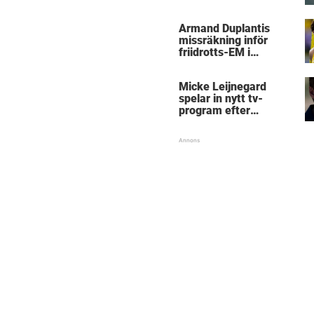
Micke Leijnegard
Armand Duplantis
missräkning inför
friidrotts-EM i
Birmingham
Micke Leijnegard
spelar in nytt tv-
program efter
Mästarnas mästare