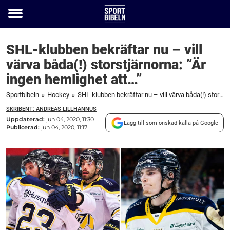
Toggle
menu
SHL-klubben bekräftar nu – vill
värva båda(!) storstjärnorna: ”Är
ingen hemlighet att…”
Sportbibeln
»
Hockey
»
SHL-klubben bekräftar nu – vill värva båda(!) storstjärnorna: ”Är ingen hemlighet att...”
SKRIBENT: ANDREAS LILLHANNUS
Uppdaterad:
jun 04, 2020, 11:30
Lägg till som önskad källa på Google
Publicerad:
jun 04, 2020, 11:17