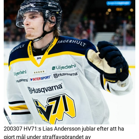
200307 HV71:s Lias Andersson jublar efter att ha
gjort mål under straffavgörandet av