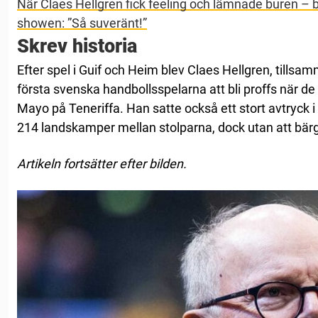
När Claes Hellgren fick feeling och lämnade buren –
showen: ”Så suveränt!”
Skrev historia
Efter spel i Guif och Heim blev Claes Hellgren, till
första svenska handbollsspelarna att bli proffs när de 
Mayo på Teneriffa. Han satte också ett stort avtryck 
214 landskamper mellan stolparna, dock utan att bärg
Artikeln fortsätter efter bilden.