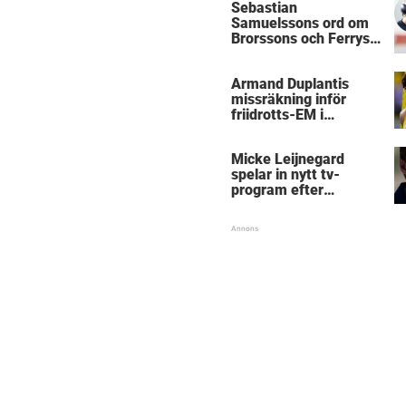
Sebastian
Samuelssons ord om
Brorssons och Ferrys
kritik
Armand Duplantis
missräkning inför
friidrotts-EM i
Birmingham
Micke Leijnegard
spelar in nytt tv-
program efter
Mästarnas mästare