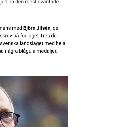
 bjöd på den mest oväntade
sammans med
Björn Jilsén
, de
skrev på för laget Tres de
i svenska landslaget med hela
a några blågula medaljer.