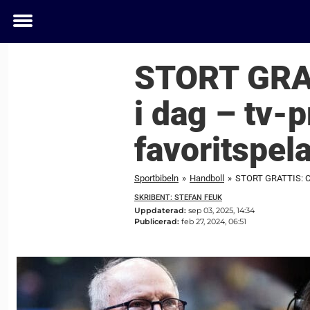
Toggle
menu
STORT GRATT
i dag – tv-p
favoritspela
Sportbibeln
»
Handboll
»
STORT GRATTIS: Clae
SKRIBENT: STEFAN FEUK
Uppdaterad:
sep 03, 2025, 14:34
Publicerad:
feb 27, 2024, 06:51