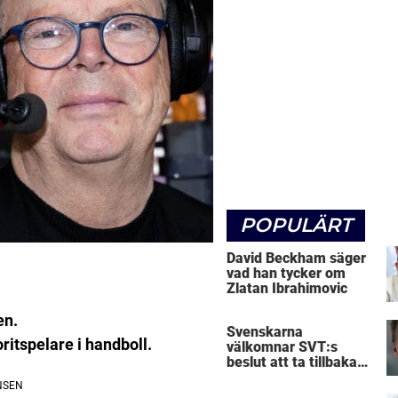
POPULÄRT
David Beckham säger
vad han tycker om
Zlatan Ibrahimovic
en.
Svenskarna
itspelare i handboll.
välkomnar SVT:s
beslut att ta tillbaka
Micke Leijnegard