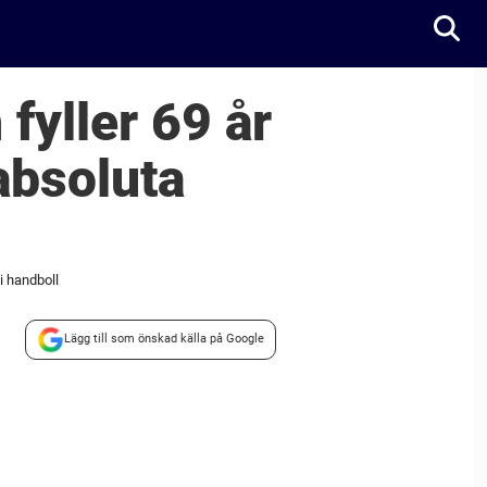
fyller 69 år
 absoluta
i handboll
Lägg till som önskad källa på Google