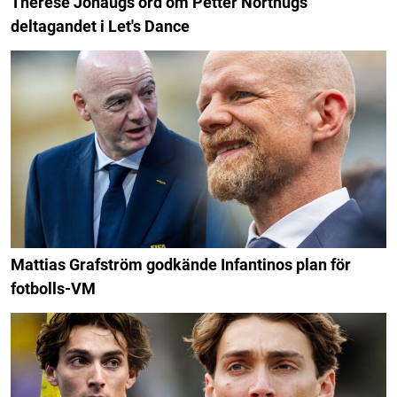
Therese Johaugs ord om Petter Northugs
deltagandet i Let's Dance
Mattias Grafström godkände Infantinos plan för
fotbolls-VM