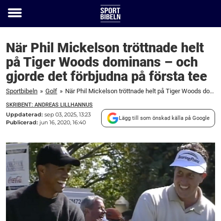
Toggle
menu
När Phil Mickelson tröttnade helt
på Tiger Woods dominans – och
gjorde det förbjudna på första tee
Sportbibeln
»
Golf
»
När Phil Mickelson tröttnade helt på Tiger Woods dominans – och gjorde det förbjudna på första tee
SKRIBENT: ANDREAS LILLHANNUS
Uppdaterad:
sep 03, 2025, 13:23
Lägg till som önskad källa på Google
Publicerad:
jun 16, 2020, 16:40