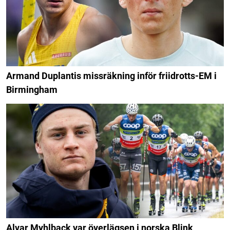
Armand Duplantis missräkning inför friidrotts-EM i
Birmingham
Alvar Myhlback var överlägsen i norska Blink