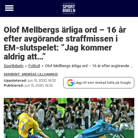
Toggle
menu
Olof Mellbergs ärliga ord – 16 år
efter avgörande straffmissen i
EM-slutspelet: ”Jag kommer
aldrig att…”
Sportbibeln
»
Fotboll
»
Olof Mellbergs ärliga ord – 16 år efter avgörande straffmissen i EM-slutspelet: ”Jag kommer aldrig att...”
SKRIBENT: ANDREAS LILLHANNUS
Uppdaterad:
jun 15, 2020, 16:32
Lägg till som önskad källa på Google
Publicerad:
jun 15, 2020, 16:32