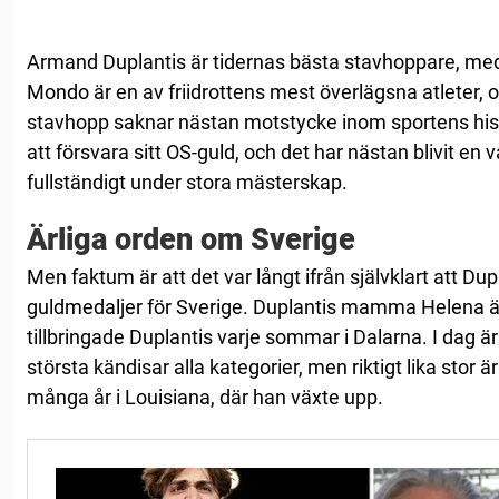
Armand Duplantis är tidernas bästa stavhoppare, med 
Mondo är en av friidrottens mest överlägsna atleter, 
stavhopp saknar nästan motstycke inom sportens histo
att försvara sitt OS-guld, och det har nästan blivit e
fullständigt under stora mästerskap.
Ärliga orden om Sverige
Men faktum är att det var långt ifrån självklart att Dupl
guldmedaljer för Sverige. Duplantis mamma Helena ä
tillbringade Duplantis varje sommar i Dalarna. I dag ä
största kändisar alla kategorier, men riktigt lika stor är
många år i Louisiana, där han växte upp.