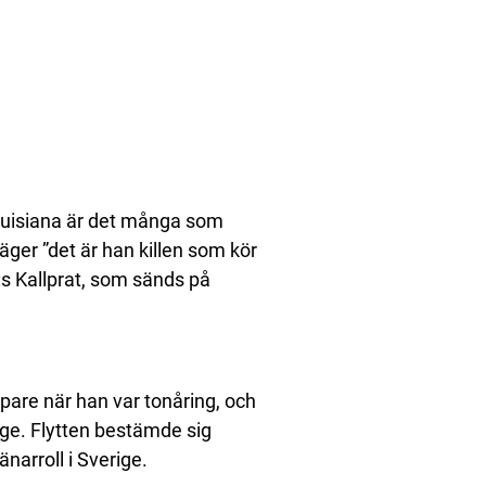
 Louisiana är det många som
äger ”det är han killen som kör
:s Kallprat, som sänds på
are när han var tonåring, och
rige. Flytten bestämde sig
narroll i Sverige.