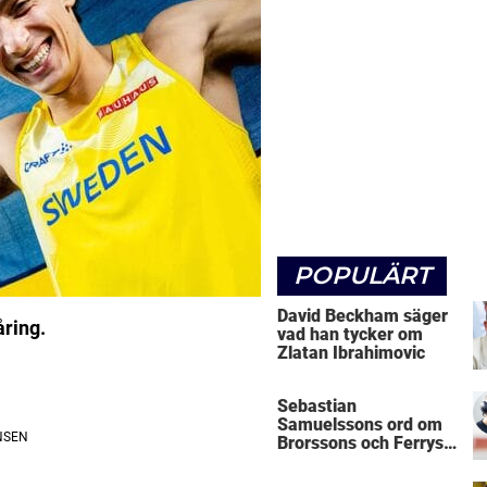
POPULÄRT
David Beckham säger
åring.
vad han tycker om
Zlatan Ibrahimovic
Sebastian
Samuelssons ord om
Brorssons och Ferrys
kritik