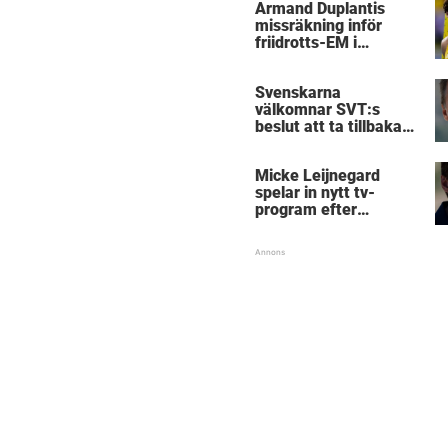
Armand Duplantis
missräkning inför
friidrotts-EM i
Birmingham
Svenskarna
välkomnar SVT:s
beslut att ta tillbaka
Micke Leijnegard
Micke Leijnegard
spelar in nytt tv-
program efter
Mästarnas mästare