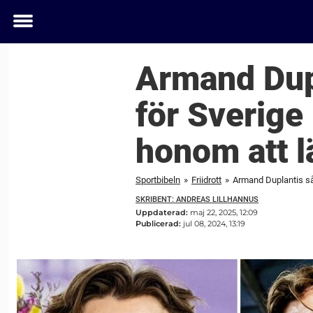
Toggle
menu
Armand Dupl
för Sverige
honom att 
Sportbibeln
»
Friidrott
»
SKRIBENT: ANDREAS LILLHANNUS
Uppdaterad:
maj 22, 2025, 12:09
Publicerad:
jul 08, 2024, 13:19