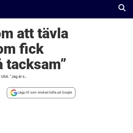
m att tävla
om fick
å tacksam”
Armand Duplantis så ärliga ord om att tävla för Sverige – avslöjar detaljen som fick honom att lämna USA: ”Jag är så tacksam”
Lägg till som önskad källa på Google