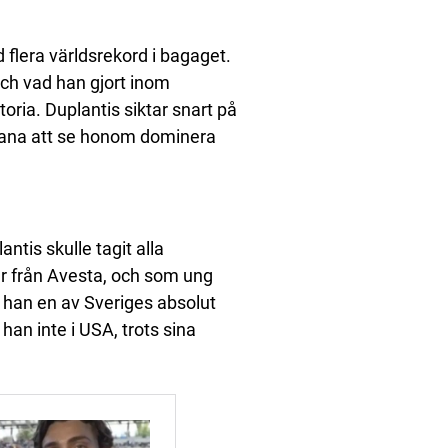
flera världsrekord i bagaget.
och vad han gjort inom
ria. Duplantis siktar snart på
n vana att se honom dominera
antis skulle tagit alla
r från Avesta, och som ung
r han en av Sveriges absolut
 han inte i USA, trots sina