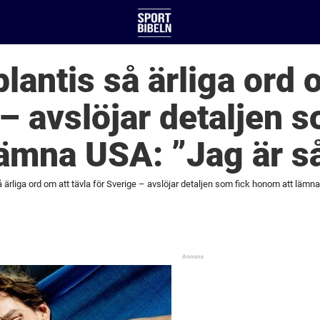
antis så ärliga ord o
 – avslöjar detaljen s
lämna USA: ”Jag är s