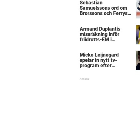
Sebastian
Samuelssons ord om
Brorssons och Ferrys
kritik
Armand Duplantis
missräkning inför
friidrotts-EM i
Birmingham
Micke Leijnegard
spelar in nytt tv-
program efter
Mästarnas mästare