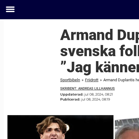
Toggle
menu
Armand Dupl
svenska folk
”Jag känne
Sportbibeln
»
Friidrott
»
Armand Duplantis hel
SKRIBENT: ANDREAS LILLHANNUS
Uppdaterad:
jul 08, 2024, 08:21
Publicerad:
jul 08, 2024, 08:19