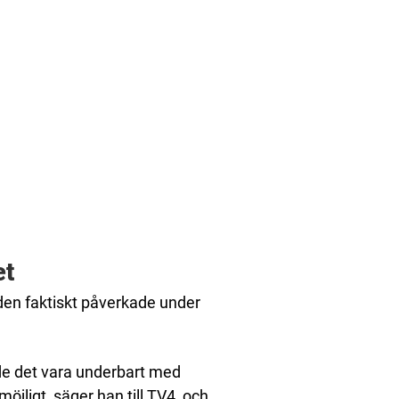
et
den faktiskt påverkade under
de det vara underbart med
jligt, säger han till TV4, och