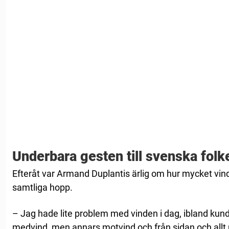
Underbara gesten till svenska folk
Efteråt var Armand Duplantis ärlig om hur mycket vin
samtliga hopp.
– Jag hade lite problem med vinden i dag, ibland kun
medvind, men annars motvind och från sidan och allt mö