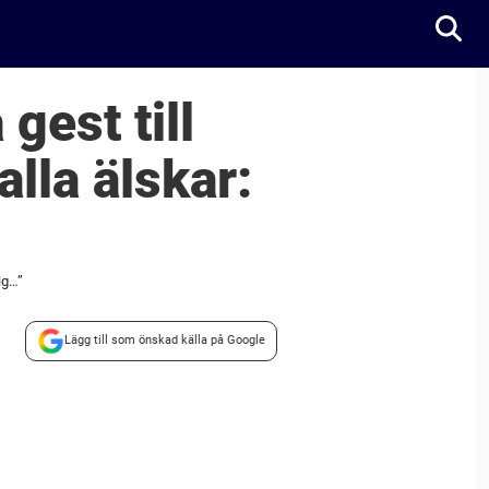
gest till
alla älskar:
ig…”
Lägg till som önskad källa på Google