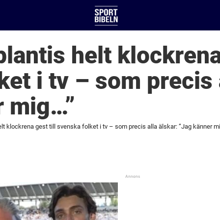
antis helt klockrena 
et i tv – som precis 
r mig…”
t klockrena gest till svenska folket i tv – som precis alla älskar: ”Jag känner m