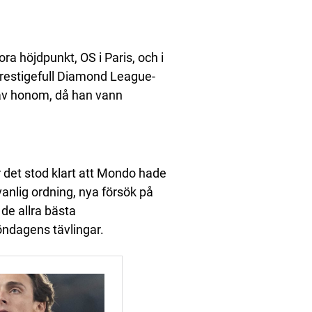
a höjdpunkt, OS i Paris, och i
 prestigefull Diamond League-
 av honom, då han vann
 det stod klart att Mondo hade
vanlig ordning, nya försök på
 de allra bästa
öndagens tävlingar.