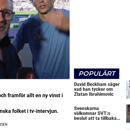
POPULÄRT
David Beckham säger
vad han tycker om
Zlatan Ibrahimovic
h framför allt en ny vinst i
Svenskarna
nska folket i tv-intervjun.
välkomnar SVT:s
beslut att ta tillbaka
Micke Leijnegard