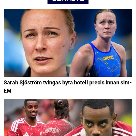
Sarah Sjöström tvingas byta hotell precis innan sim-
EM