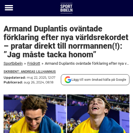
Toggle
menu
Armand Duplantis oväntade
förklaring efter nya världsrekordet
– pratar direkt till norrmannen(!):
”Jag måste tacka honom”
Sportbibeln
»
Friidrott
»
Armand Duplantis oväntade förklaring efter nya världsrekordet – pratar direkt till norrmannen(!): ”Jag måste tacka honom”
SKRIBENT: ANDREAS LILLHANNUS
Uppdaterad:
maj 22, 2025, 12:07
Lägg till som önskad källa på Google
Publicerad:
aug 26, 2024, 08:18