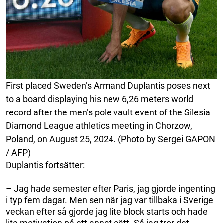
First placed Sweden’s Armand Duplantis poses next
to a board displaying his new 6,26 meters world
record after the men’s pole vault event of the Silesia
Diamond League athletics meeting in Chorzow,
Poland, on August 25, 2024. (Photo by Sergei GAPON
/ AFP)
Duplantis fortsätter:
– Jag hade semester efter Paris, jag gjorde ingenting
i typ fem dagar. Men sen när jag var tillbaka i Sverige
veckan efter så gjorde jag lite block starts och hade
lite motivation på ett annat sätt. Så jag tror det