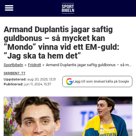
Toggle
menu
Armand Duplantis jagar saftig
guldbonus – så mycket kan
”Mondo” vinna vid ett EM-guld:
”Jag ska ta hem det”
Sportbibeln
»
Friidrott
»
Armand Duplantis jagar saftig guldbonus – så mycket kan "Mondo" vinna vid ett EM-guld: "Jag ska ta hem det"
SKRIBENT: TT
Uppdaterad:
aug 20, 2025, 13:31
Lägg till som önskad källa på Google
Publicerad:
jun 11, 2024, 15:37