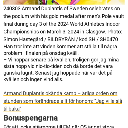
240303 Armand Duplantis of Sweden celebrates on
the podium with his gold medal after men’s Pole vault
final during day 3 of the 2024 World Athletics Indoor
Championships on March 3, 2024 in Glasgow. Photo:
Simon Hastegård / BILDBYRÅN / kod SH / SH0470
Han tror inte att vinden kommer att ställa till några
problem i finalen på onsdag kväll.
– Vi hoppar senare på kvällen, troligen gör jag mina
sista hopp vid nio-tio-tiden och då borde det vara
ganska lugnt. Senast jag hoppade här var det på
kvällen och ingen vind alls.
Armand Duplantis okända kamp – ärliga orden om
stunden som förändrade allt för honom: ”Jag ville slå
tillbaka”
Bonuspengarna
För att locka stjärnorna till EM när OS är det stora