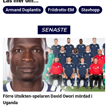
Läs mer om...
Armand Duplantis
Friidrotts-EM
Stavhopp
SENASTE
Förre Utsikten-spelaren David Owori mördad i
Uganda