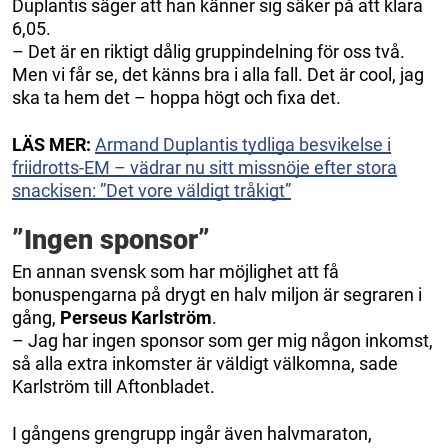
Duplantis säger att han känner sig säker på att klara
6,05.
– Det är en riktigt dålig gruppindelning för oss två.
Men vi får se, det känns bra i alla fall. Det är cool, jag
ska ta hem det – hoppa högt och fixa det.
LÄS MER:
Armand Duplantis tydliga besvikelse i
friidrotts-EM – vädrar nu sitt missnöje efter stora
snackisen: ”Det vore väldigt tråkigt”
”Ingen sponsor”
En annan svensk som har möjlighet att få
bonuspengarna på drygt en halv miljon är segraren i
gång,
Perseus Karlström
.
– Jag har ingen sponsor som ger mig någon inkomst,
så alla extra inkomster är väldigt välkomna, sade
Karlström till Aftonbladet.
I gångens grengrupp ingår även halvmaraton,