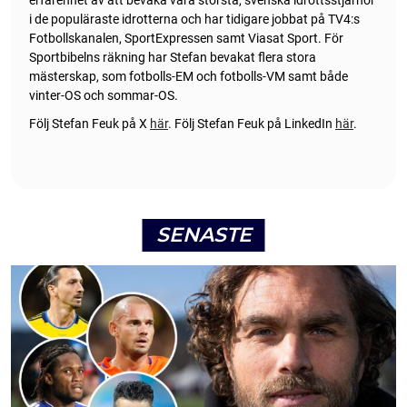
erfarenhet av att bevaka våra största, svenska idrottsstjärnor
i de populäraste idrotterna och har tidigare jobbat på TV4:s
Fotbollskanalen, SportExpressen samt Viasat Sport. För
Sportbibelns räkning har Stefan bevakat flera stora
mästerskap, som fotbolls-EM och fotbolls-VM samt både
vinter-OS och sommar-OS.
Följ Stefan Feuk på X
här
.
Följ Stefan Feuk på LinkedIn
här
.
SENASTE