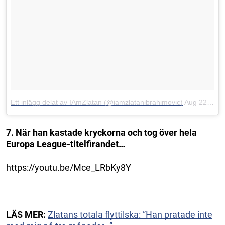
Ett inlägg delat av IAmZlatan (@iamzlatanibrahimovic)
Aug 22, 2016 kl. 9:46 PDT
7. När han kastade kryckorna och tog över hela
Europa League-titelfirandet…
https://youtu.be/Mce_LRbKy8Y
LÄS MER:
Zlatans totala flyttilska: ”Han pratade inte