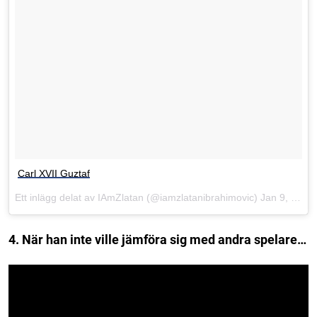
Carl XVII Guztaf
Ett inlägg delat av IAmZlatan (@iamzlatanibrahimovic)
Jan 9, 2017 kl. 11:07 PST
4. När han inte ville jämföra sig med andra spelare…