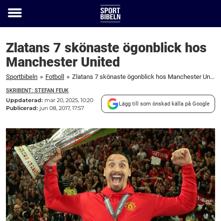
Toggle
menu
Zlatans 7 skönaste ögonblick hos
Manchester United
Sportbibeln
»
Fotboll
»
Zlatans 7 skönaste ögonblick hos Manchester United
SKRIBENT: STEFAN FEUK
Uppdaterad:
mar 20, 2025, 10:20
Lägg till som önskad källa på Google
Publicerad:
jun 08, 2017, 17:57