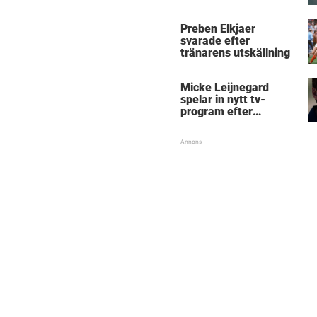
Micke Leijnegard
Preben Elkjaer
svarade efter
tränarens utskällning
Micke Leijnegard
spelar in nytt tv-
program efter
Mästarnas mästare