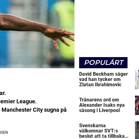
POPULÄRT
David Beckham säger
vad han tycker om
Zlatan Ibrahimovic
ar.
Tränarens ord om
remier League.
Alexander Isaks nya
h Manchester City sugna på
säsong i Liverpool
Svenskarna
välkomnar SVT:s
beslut att ta tillbaka