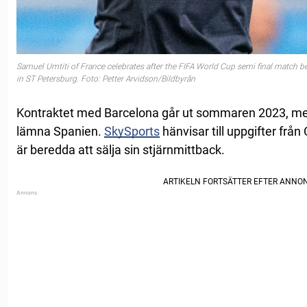
Samuel Umtiti of France celebrates after the FIFA World Cup semi final match 
in ST Petersburg. Foto: Petter Arvidson/Bildbyrån
Kontraktet med Barcelona går ut sommaren 2023, me
lämna Spanien.
SkySports
hänvisar till uppgifter frå
är beredda att sälja sin stjärnmittback.