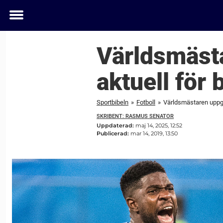
Toggle
menu
Världsmäst
aktuell för 
Sportbibeln
»
Fotboll
»
Världsmästaren uppge
SKRIBENT: RASMUS SENATOR
Uppdaterad:
maj 14, 2025, 12:52
Publicerad:
mar 14, 2019, 13:50