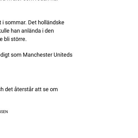
t i sommar. Det holländske
kulle han anlända i den
 bli större.
tidigt som Manchester Uniteds
h det återstår att se om