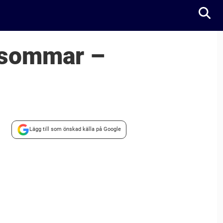
 sommar –
Lägg till som önskad källa på Google