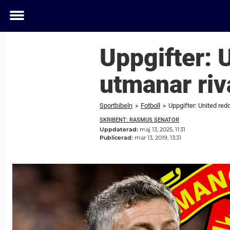
Toggle
menu
Uppgifter: 
utmanar riv
Sportbibeln
»
Fotboll
»
Uppgifter: United red
SKRIBENT: RASMUS SENATOR
Uppdaterad:
maj 13, 2025, 11:31
Publicerad:
mar 13, 2019, 13:31