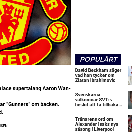
POPULÄRT
David Beckham säger
vad han tycker om
Zlatan Ibrahimovic
 Palace supertalang Aaron Wan-
Svenskarna
välkomnar SVT:s
ar ”Gunners” om backen.
beslut att ta tillbaka
Micke Leijnegard
d.
Tränarens ord om
Alexander Isaks nya
säsong i Liverpool