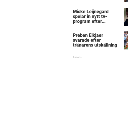
Micke Leijnegard
spelar in nytt tv-
program efter
Mästarnas mästare
Preben Elkjaer
svarade efter
tränarens utskällning