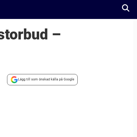
 storbud –
Lägg till som önskad källa på Google