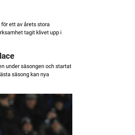
 för ett av årets stora
ksamhet tagit klivet upp i
lace
jen under säsongen och startat
l nästa säsong kan nya