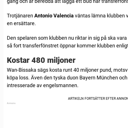
gång och är beredda att lägga ett bud när transferfön
Trotjänaren
Antonio Valencia
väntas lämna klubben vil
en ersättare.
Den spelaren som klubben nu riktar in sig på ska vara
så fort transferfönstret öppnar kommer klubben enlig
Kostar 480 miljoner
Wan-Bissaka sägs kosta runt 40 miljoner pund, motsv
köpa loss. Även den tyska duon Bayern München och
intresserade av engelsmannen.