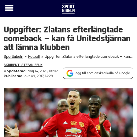
Toggle
menu
Uppgifter: Zlatans efterlängtade
comeback – kan få Unitedstjärnan
att lämna klubben
Sportbibeln
»
Fotboll
»
Uppgifter: Zlatans efterlängtade comeback – kan få Unitedstjärnan att lämna klubben
SKRIBENT: STEFAN FEUK
Uppdaterad:
maj 14, 2025, 08:02
Lägg till som önskad källa på Google
Publicerad:
okt 09, 2017, 14:28