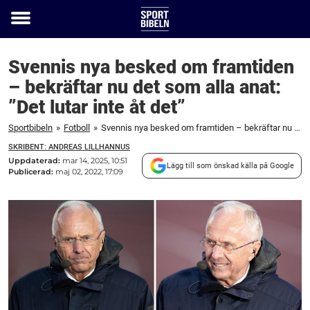
Toggle
menu
Svennis nya besked om framtiden
– bekräftar nu det som alla anat:
”Det lutar inte åt det”
Sportbibeln
»
Fotboll
»
Svennis nya besked om framtiden – bekräftar nu det som alla anat: ”Det lutar inte åt det”
SKRIBENT: ANDREAS LILLHANNUS
Uppdaterad:
mar 14, 2025, 10:51
Lägg till som önskad källa på Google
Publicerad:
maj 02, 2022, 17:09