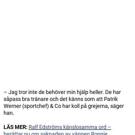
– Jag tror inte de behöver min hjälp heller. De har
såpass bra tränare och det känns som att Patrik
Werner (sportchef) & Co har koll på grejerna, säger
han.
LÄS MER:
Ralf Edströms känslosamma ord –
berättar nu om saknaden av vännen Ronnie