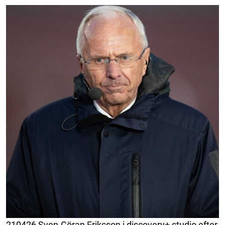
210426 Sven-Göran Eriksson i discovery+ studio efter