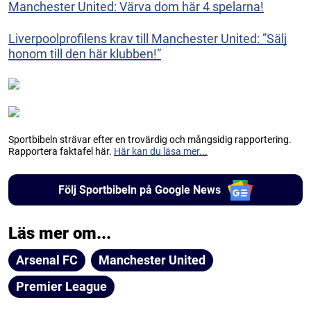
Manchester United: Värva dom här 4 spelarna!
Liverpoolprofilens krav till Manchester United: ”Sälj
honom till den här klubben!”
Sportbibeln strävar efter en trovärdig och mångsidig rapportering.
Rapportera faktafel här.
Här kan du läsa mer...
Följ Sportbibeln på Google News
Läs mer om...
Arsenal FC
Manchester United
Premier League