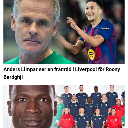
Anders Limpar ser en framtid i Liverpool för Roony
Bardghji