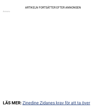
LÄS MER:
Zinedine Zidanes krav för att ta över