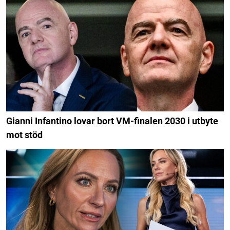
Gianni Infantino lovar bort VM-finalen 2030 i utbyte
mot stöd