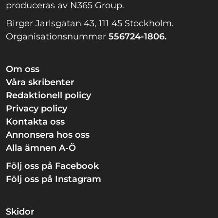
produceras av N365 Group.
Birger Jarlsgatan 43, 111 45 Stockholm.
Organisationsnummer
556724-1806.
Om oss
Våra skribenter
Redaktionell policy
Privacy policy
Kontakta oss
Annonsera hos oss
Alla ämnen A-Ö
Följ oss på Facebook
Följ oss på Instagram
Skidor