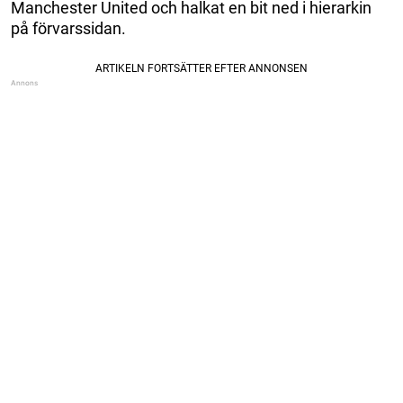
Manchester United och halkat en bit ned i hierarkin
på förvarssidan.