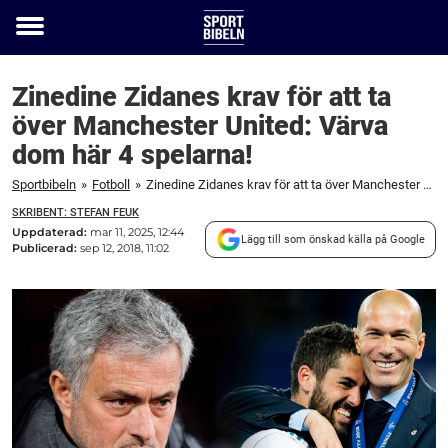
Toggle
menu
Zinedine Zidanes krav för att ta
över Manchester United: Värva
dom här 4 spelarna!
Sportbibeln
»
Fotboll
»
Zinedine Zidanes krav för att ta över Manchester United: Värva dom här 4 spelarna!
SKRIBENT: STEFAN FEUK
Uppdaterad:
mar 11, 2025, 12:44
Lägg till som önskad källa på Google
Publicerad:
sep 12, 2018, 11:02