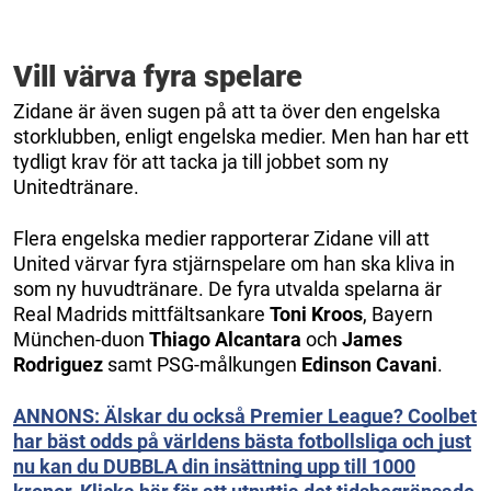
Vill värva fyra spelare
Zidane är även sugen på att ta över den engelska
storklubben, enligt engelska medier. Men han har ett
tydligt krav för att tacka ja till jobbet som ny
Unitedtränare.
Flera engelska medier rapporterar Zidane vill att
United värvar fyra stjärnspelare om han ska kliva in
som ny huvudtränare. De fyra utvalda spelarna är
Real Madrids mittfältsankare
Toni Kroos
, Bayern
München-duon
Thiago Alcantara
och
James
Rodriguez
samt PSG-målkungen
Edinson Cavani
.
ANNONS: Älskar du också Premier League? Coolbet
har bäst odds på världens bästa fotbollsliga och just
nu kan du DUBBLA din insättning upp till 1000