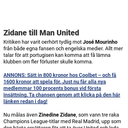
Zidane till Man United
Kritiken har varit oerhört tydlig mot
José Mourinho
från både egna fansen och engelska medier. Allt mer
talar för att portugisen kan komma att få lämna
klubben om fler förluster skulle komma.
ANNONS: Sätt in 800 kronor hos Coolbet – och få
1600 kronor att spela för. Just nu får alla nya
medlemmar 100 procents bonus vid första
insättning. Ta chansen genom att klicka på den här
länken redan i dag!
Nu målas även
Zinedine Zidane
, som vann tre raka
Champions League-titlar med Real Madrid, upp som
den bästa ersättaren för att ta över United och leda