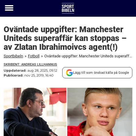
Toggle
menu
Oväntade uppgifter: Manchester
Uniteds superaffär kan stoppas –
av Zlatan Ibrahimoivcs agent(!)
Sportbibeln
»
Fotboll
»
Oväntade uppgifter: Manchester Uniteds superaffär kan stoppas – av Zlatan Ibrahimoivcs agent(!)
SKRIBENT: ANDREAS LILLHANNUS
Uppdaterad:
aug 28, 2025, 09:12
Lägg till som önskad källa på Google
Publicerad:
nov 25, 2019, 16:40