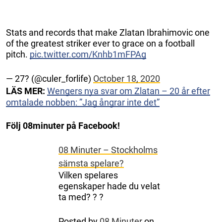
Stats and records that make Zlatan Ibrahimovic one
of the greatest striker ever to grace on a football
pitch.
pic.twitter.com/Knhb1mFPAg
— 27? (@culer_forlife)
October 18, 2020
LÄS MER:
Wengers nya svar om Zlatan – 20 år efter
omtalade nobben: ”Jag ångrar inte det”
Följ 08minuter på Facebook!
08 Minuter – Stockholms
sämsta spelare?
Vilken spelares
egenskaper hade du velat
ta med? ? ?
Posted by
08 Minuter
on