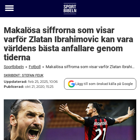
Toggle
menu
Makalösa siffrorna som visar
varför Zlatan Ibrahimovic kan vara
världens bästa anfallare genom
tiderna
Sportbibeln
»
Fotboll
»
Makalösa siffrorna som visar varför Zlatan Ibrahimovic kan vara världens bästa anfallare genom tiderna
SKRIBENT: STEFAN FEUK
Uppdaterad:
feb 25, 2025, 10:06
Lägg till som önskad källa på Google
Publicerad:
okt 21, 2020, 15:25