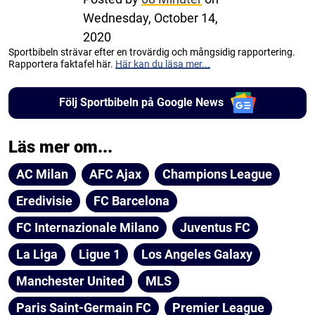
Wednesday, October 14,
2020
Sportbibeln strävar efter en trovärdig och mångsidig rapportering.
Rapportera faktafel här.
Här kan du läsa mer...
Följ Sportbibeln på Google News
Läs mer om...
AC Milan
AFC Ajax
Champions League
Eredivisie
FC Barcelona
FC Internazionale Milano
Juventus FC
La Liga
Ligue 1
Los Angeles Galaxy
Manchester United
MLS
Paris Saint-Germain FC
Premier League