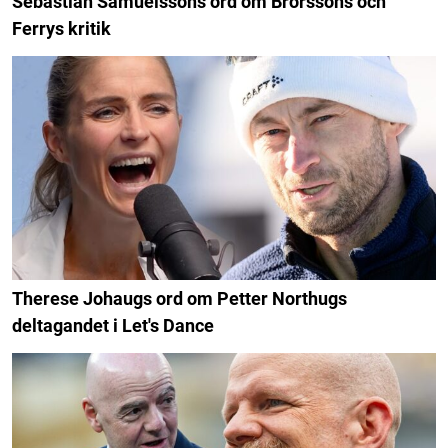
Sebastian Samuelssons ord om Brorssons och
Ferrys kritik
Therese Johaugs ord om Petter Northugs
deltagandet i Let's Dance