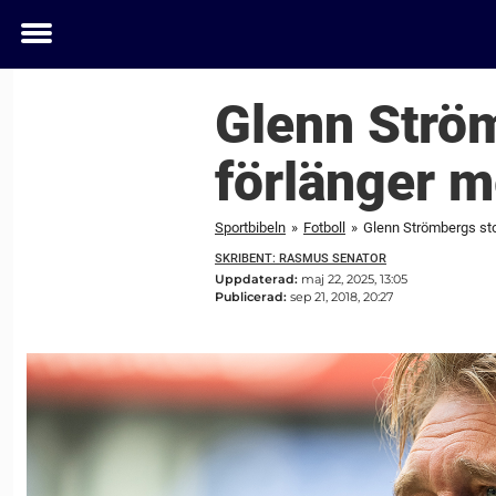
Toggle
menu
Glenn Strö
förlänger m
Sportbibeln
»
Fotboll
»
Glenn Strömbergs sto
SKRIBENT: RASMUS SENATOR
Uppdaterad:
maj 22, 2025, 13:05
Publicerad:
sep 21, 2018, 20:27