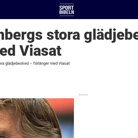
mbergs stora glädjeb
ed Viasat
ra glädjebesked – förlänger med Viasat