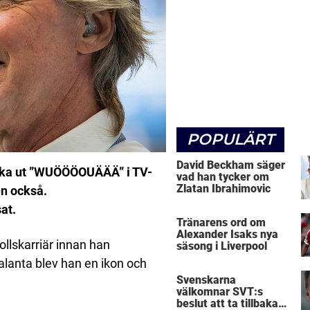
POPULÄRT
David Beckham säger
rika ut ”WUÖÖÖOUÄÄÄ” i TV-
vad han tycker om
Zlatan Ibrahimovic
en också.
at.
Tränarens ord om
Alexander Isaks nya
llskarriär innan han
säsong i Liverpool
alanta blev han en ikon och
Svenskarna
välkomnar SVT:s
beslut att ta tillbaka