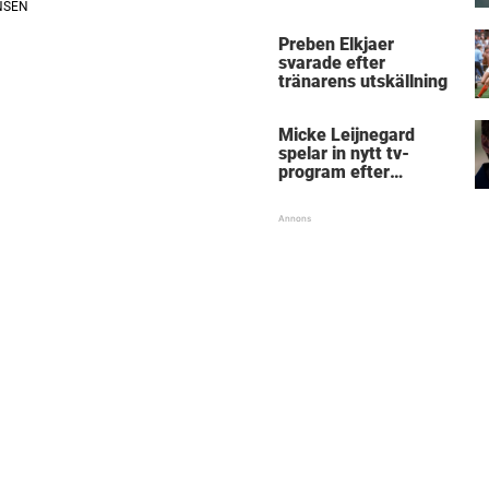
Micke Leijnegard
Preben Elkjaer
svarade efter
tränarens utskällning
Micke Leijnegard
spelar in nytt tv-
program efter
Mästarnas mästare