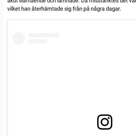
akut illamående och lämnade. Då misstänktes det va
vilket han återhämtade sig från på några dagar.