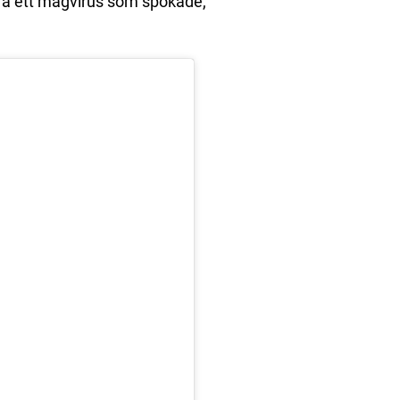
ra ett magvirus som spökade,