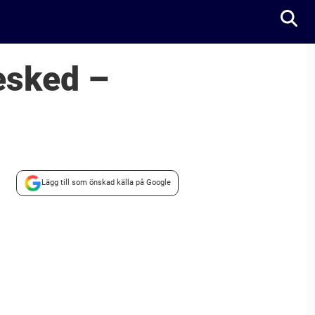
esked –
Lägg till som önskad källa på Google