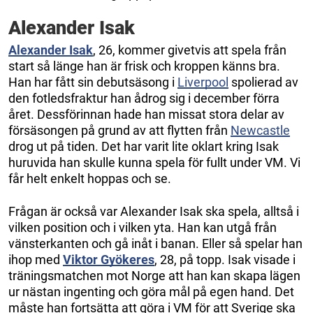
Alexander Isak
Alexander Isak
, 26, kommer givetvis att spela från
start så länge han är frisk och kroppen känns bra.
Han har fått sin debutsäsong i
Liverpool
spolierad av
den fotledsfraktur han ådrog sig i december förra
året. Dessförinnan hade han missat stora delar av
försäsongen på grund av att flytten från
Newcastle
drog ut på tiden. Det har varit lite oklart kring Isak
huruvida han skulle kunna spela för fullt under VM. Vi
får helt enkelt hoppas och se.
Frågan är också var Alexander Isak ska spela, alltså i
vilken position och i vilken yta. Han kan utgå från
vänsterkanten och gå inåt i banan. Eller så spelar han
ihop med
Viktor Gyökeres
, 28, på topp. Isak visade i
träningsmatchen mot Norge att han kan skapa lägen
ur nästan ingenting och göra mål på egen hand. Det
måste han fortsätta att göra i VM för att Sverige ska