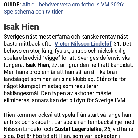
GUIDE:
Allt du behöver veta om fotbolls-VM 2026:
Spelschema och tv-tider
Isak Hien
Sveriges näst mest erfarna och kanske rentav näst
bästa mittback efter
Victor Nilsson Lindelöf
, 31. Det
behövs en stor, lång, fysisk, snabb och nickskicklig
spelare bredvid ”Vigge” för att Sveriges defensiv ska
fungera.
Isak Hien
, 27, är i grunden helt rätt kandidat.
Men hans problem är att han sällan är lika bra i
landslaget som han är i sina klubblag. Står ofta för
något klumpigt misstag som resulterar i
baklängesmål. Den typen av aktioner måste
elimineras, annars kan det bli dyrt för Sverige i VM.
Hien kommer också att spela från start så länge han
är frisk och skadefri. Lär spela i en fembackslinje med
Nilsson Lindelöf och
Gustaf Lagerbielke
, 26, vid hans
sida. Det är hög tid att Hien, som var lagkapten i