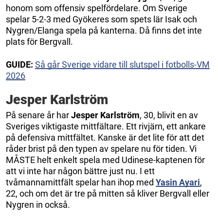
honom som offensiv spelfördelare. Om Sverige
spelar 5-2-3 med Gyökeres som spets lär Isak och
Nygren/Elanga spela på kanterna. Då finns det inte
plats för Bergvall.
GUIDE:
Så går Sverige vidare till slutspel i fotbolls-VM
2026
Jesper Karlström
På senare år har
Jesper Karlström
, 30, blivit en av
Sveriges viktigaste mittfältare. Ett rivjärn, ett ankare
på defensiva mittfältet. Kanske är det lite för att det
råder brist på den typen av spelare nu för tiden. Vi
MÅSTE helt enkelt spela med Udinese-kaptenen för
att vi inte har någon bättre just nu. I ett
tvåmannamittfält spelar han ihop med
Yasin Ayari
,
22, och om det är tre på mitten så kliver Bergvall eller
Nygren in också.