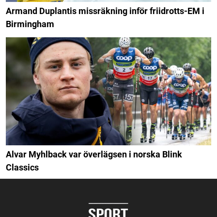
Armand Duplantis missräkning inför friidrotts-EM i
Birmingham
Alvar Myhlback var överlägsen i norska Blink
Classics