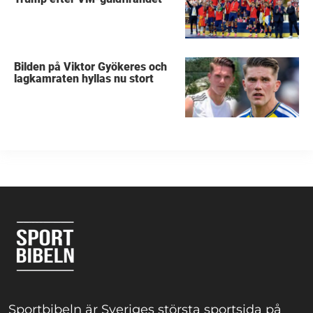
Bilden på Viktor Gyökeres och
lagkamraten hyllas nu stort
Sportbibeln är Sveriges största sportsida på