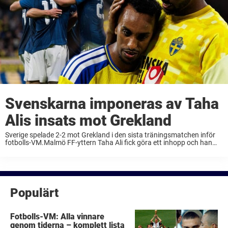
Svenskarna imponeras av Taha
Alis insats mot Grekland
Sverige spelade 2-2 mot Grekland i den sista träningsmatchen inför
fotbolls-VM.Malmö FF-yttern Taha Ali fick göra ett inhopp och han
stod direkt för en assist, vilket imponerade på de svenska
supportrarna.”Ali borde vara med i ...
Populärt
Fotbolls-VM: Alla vinnare
genom tiderna – komplett lista