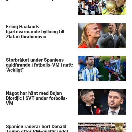
Erling Haalands
hjärtevärmande hyllning till
Zlatan Ibrahimovic
Storbråket under Spaniens
guldfirande i fotbolls-VM i natt:
"Äckligt"
Något har hänt med Bojan
Djordjic i SVT under fotbolls-
VM
Spanien raderar bort Donald
Trump efter VM-guldfirandet