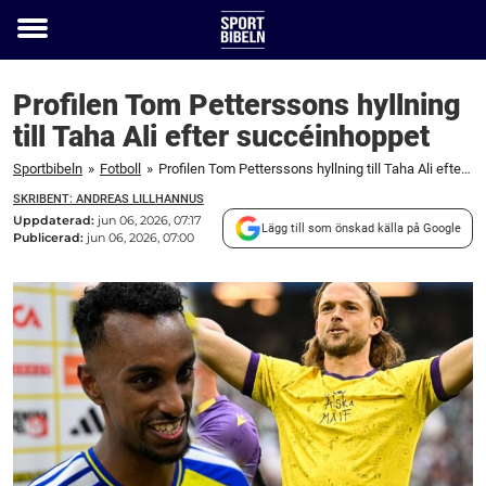
Toggle
menu
Profilen Tom Petterssons hyllning
till Taha Ali efter succéinhoppet
Sportbibeln
»
Fotboll
»
Profilen Tom Petterssons hyllning till Taha Ali efter succéinhoppet
SKRIBENT: ANDREAS LILLHANNUS
Uppdaterad:
jun 06, 2026, 07:17
Lägg till som önskad källa på Google
Publicerad:
jun 06, 2026, 07:00