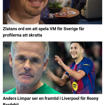
Zlatans ord om att spela VM för Sverige får
profilerna att skratta
Anders Limpar ser en framtid i Liverpool för Roony
Bardghji