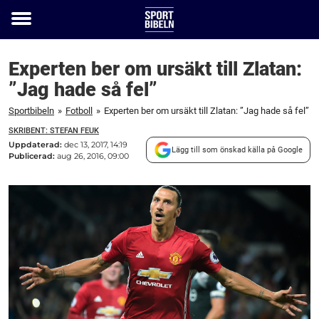
Toggle
menu
Experten ber om ursäkt till Zlatan:
”Jag hade så fel”
Sportbibeln
»
Fotboll
»
Experten ber om ursäkt till Zlatan: ”Jag hade så fel”
SKRIBENT: STEFAN FEUK
Uppdaterad:
dec 13, 2017, 14:19
Lägg till som önskad källa på Google
Publicerad:
aug 26, 2016, 09:00