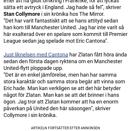
efter att ha glidit omkring i Frankrike, för att lyckas
sätta ett avtryck i England. Jag hade så fel”, skriver
Stan Collymore
i sin krönika hos The Mirror.
”Det har varit fantastiskt att se hans attityd sedan
han kom till Manchester United. Jag har inte varit så
här exalterad över en spelare som kommit till Premier
League sedan jag spelade mot Eric Cantona”.
Just liknelsen med Cantona
har Zlatan fått höra ända
sedan den första dagen ryktena om en Manchester
United-flytt ploppade upp.
”Det är en enkel jämförelse, men han har samma
stora karaktär och samma stora begär att vinna som
Eric hade. Man kan verkligen se att det här betyder
något för Zlatan. Man kan se att det brinner i hans
ögon. Jag tror att Zlatan kommer att ha en enorm
påverkan på United den här säsongen”, skriver
Collymore i sin krönika.