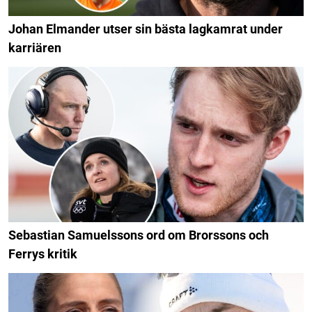
Johan Elmander utser sin bästa lagkamrat under
karriären
Sebastian Samuelssons ord om Brorssons och
Ferrys kritik