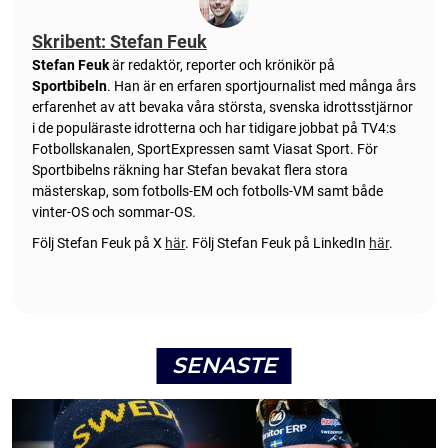
Skribent: Stefan Feuk
Stefan Feuk
är redaktör, reporter och krönikör på
Sportbibeln
. Han är en erfaren sportjournalist med många års
erfarenhet av att bevaka våra största, svenska idrottsstjärnor
i de populäraste idrotterna och har tidigare jobbat på TV4:s
Fotbollskanalen, SportExpressen samt Viasat Sport. För
Sportbibelns räkning har Stefan bevakat flera stora
mästerskap, som fotbolls-EM och fotbolls-VM samt både
vinter-OS och sommar-OS.
Följ Stefan Feuk på X
här
.
Följ Stefan Feuk på LinkedIn
här
.
SENASTE