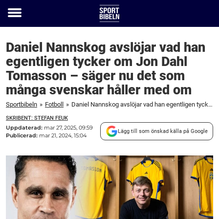
Toggle
menu
Daniel Nannskog avslöjar vad han
egentligen tycker om Jon Dahl
Tomasson – säger nu det som
många svenskar håller med om
Sportbibeln
»
Fotboll
»
Daniel Nannskog avslöjar vad han egentligen tycker om Jon Dahl Tomasson – säger nu det som många svenskar håller med om
SKRIBENT: STEFAN FEUK
Uppdaterad:
mar 27, 2025, 09:59
Lägg till som önskad källa på Google
Publicerad:
mar 21, 2024, 15:04