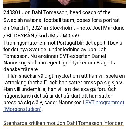
240301 Jon Dahl Tomasson, head coach of the
Swedish national football team, poses for a portrait
on March 1, 2024 in Stockholm. Photo: Joel Marklund
/ BILDBYRÅN / kod JM / JM0559
I träningsmatchen mot Portugal blir det upp till bevis
för det nya Sverige, under ledning av Jon Dahl
Tomasson. Nu erkänner SVT-experten Daniel
Nannskog vad han egentligen tycker om Blågults
danske tränare.
– Han snackar väldigt mycket om att han vill spela en
”attacking football”. och han sätter press på sig själv.
Han vill underhålla, han vill att det ska gå fort. Och
någonstans i det så är det så klart att han sätter
press på sig själv, säger Nannskog i
SVT-programmet
”Morgonstudion”
.
Stenhårda kritiken mot Jon Dahl Tomasson inför den