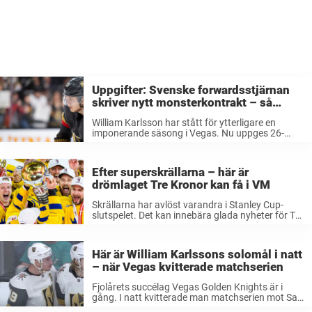
Uppgifter: Svenske forwardsstjärnan
skriver nytt monsterkontrakt – så
mycket får han
William Karlsson har stått för ytterligare en
imponerande säsong i Vegas. Nu uppges 26-
åringen få minst sagt bra betalt för sina insatser.
Enligt NHL-experterna Pierre LeBrun och Bob
McKenzie kommer Karlsson skriva på ett
Efter superskrällarna – här är
monsterkontrakt ...
drömlaget Tre Kronor kan få i VM
Skrällarna har avlöst varandra i Stanley Cup-
slutspelet. Det kan innebära glada nyheter för Tre
Kronor. Skulle bara några av de superstjärnor
som nu gjort sitt i NHL tacka ja får Sverige ett
drömlag i VM. ...
Här är William Karlssons solomål i natt
– när Vegas kvitterade matchserien
Fjolårets succélag Vegas Golden Knights är i
gång. I natt kvitterade man matchserien mot San
Jose till 1–1 – och William Karlsson bjöd på ett