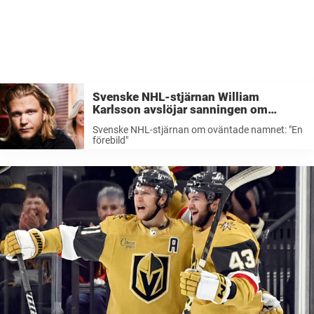
Svenske NHL-stjärnan William
Karlsson avslöjar sanningen om
nyfödde sonens oväntade namn: ”En
Svenske NHL-stjärnan om oväntade namnet: "En
förebild”
förebild"