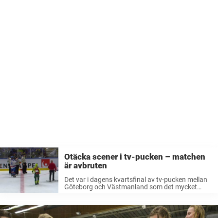
Otäcka scener i tv-pucken – matchen
är avbruten
Det var i dagens kvartsfinal av tv-pucken mellan
Göteborg och Västmanland som det mycket
otäcka inträffade. Obehagliga bilder i Tv-pucken
En spelare i Göteborg blev liggande på isen efter
att ha fått en hård tackling. ...