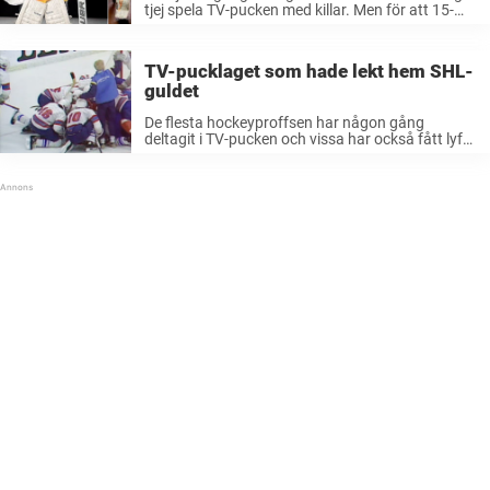
tjej spela TV-pucken med killar. Men för att 15-
åriga Tindra Holm ska nå den riktiga drömmen så
väntar större hinder. För några veckor sedan
väckte 15-åriga Tindra Holm stora ...
TV-pucklaget som hade lekt hem SHL-
guldet
De flesta hockeyproffsen har någon gång
deltagit i TV-pucken och vissa har också fått lyfta
bucklan. Men det finns ett lag som var lite bättre
än alla andra. Det handlar om Ångermanlands
TV-pucklag 1988. Den 16 oktober 1988 ...