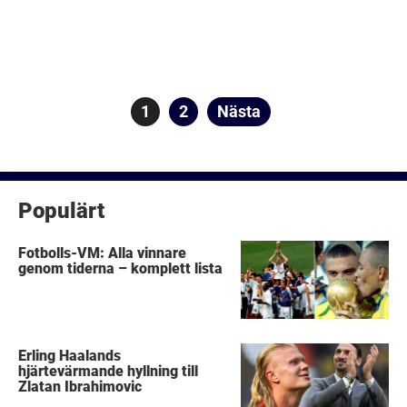
Sidnumrering
Sida
1
Sida
2
Nästa
för
inlägg
Populärt
Fotbolls-VM: Alla vinnare
genom tiderna – komplett lista
Erling Haalands
hjärtevärmande hyllning till
Zlatan Ibrahimovic