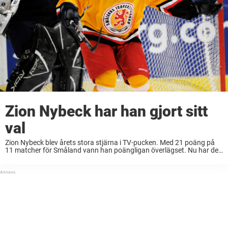
Zion Nybeck har han gjort sitt
val
Zion Nybeck blev årets stora stjärna i TV-pucken. Med 21 poäng på
11 matcher för Småland vann han poängligan överlägset. Nu har den
jagade 15-åringen gjort sitt klubbval. Blott 14 år ung debuterade Zion
Nybeck för Alvesta ...