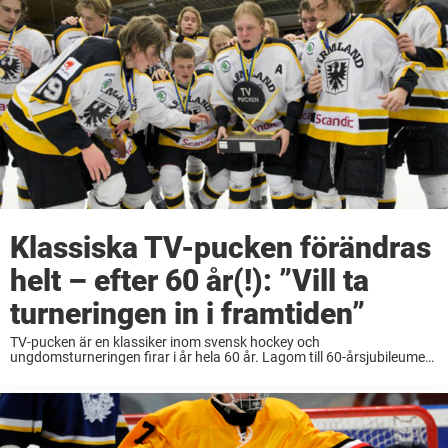
Klassiska TV-pucken förändras
helt – efter 60 år(!): ”Vill ta
turneringen in i framtiden”
TV-pucken är en klassiker inom svensk hockey och
ungdomsturneringen firar i år hela 60 år. Lagom till 60-årsjubileumet
meddelar nu Svenska Ishockeyförbundet att TV-pucken ska
förändras från och med nästa säsong. Den stora förändringen i ...