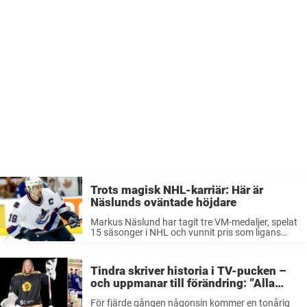
Trots magisk NHL-karriär: Här är
Näslunds oväntade höjdare
Markus Näslund har tagit tre VM-medaljer, spelat
15 säsonger i NHL och vunnit pris som ligans
mest värdefulle spelare. Men när han ska plocka
ut karriärens höjdpunkt väljer han att blicka
tillbaka 29 år. Med ...
Tindra skriver historia i TV-pucken –
och uppmanar till förändring: ”Alla
borde få spela hockey”
För fjärde gången någonsin kommer en tonårig