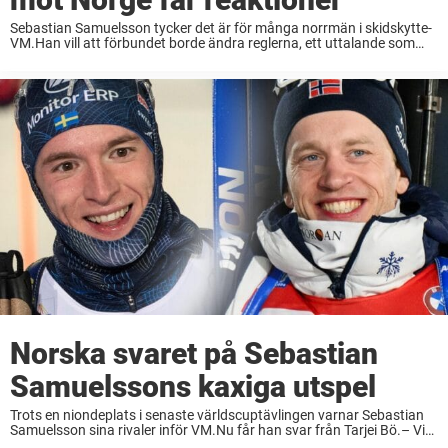
Sebastian Samuelsson tycker det är för många norrmän i skidskytte-
VM.Han vill att förbundet borde ändra reglerna, ett uttalande som
inte uppskattas i Norge.– Om ”Sebbe” är rädd för konkurrens så är
det hans problem, säger ...
Norska svaret på Sebastian
Samuelssons kaxiga utspel
Trots en niondeplats i senaste världscuptävlingen varnar Sebastian
Samuelsson sina rivaler inför VM.Nu får han svar från Tarjei Bö.– Vi
kan också se på honom när han är osäker, det har vi sett flera gånger