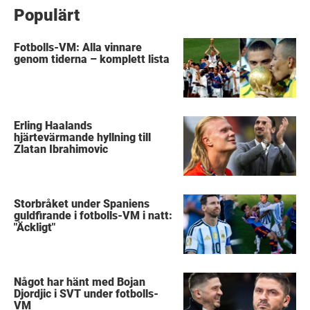
Populärt
Fotbolls-VM: Alla vinnare
genom tiderna – komplett lista
Erling Haalands
hjärtevärmande hyllning till
Zlatan Ibrahimovic
Storbråket under Spaniens
guldfirande i fotbolls-VM i natt:
"Äckligt"
Något har hänt med Bojan
Djordjic i SVT under fotbolls-
VM