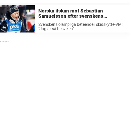
...
Norska ilskan mot Sebastian
Samuelsson efter svenskens
olämpliga beteende i skidskytte-VM:
Svenskens olämpliga beteende i skidskytte-VM:
”Jag är så besviken”
"Jag är så besviken"