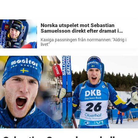
Norska utspelet mot Sebastian
Samuelsson direkt efter dramat i
världscupen – kaxiga passningen:
Kaxiga passningen från norrmannen: "Aldrig i
”Aldrig i livet”
livet"