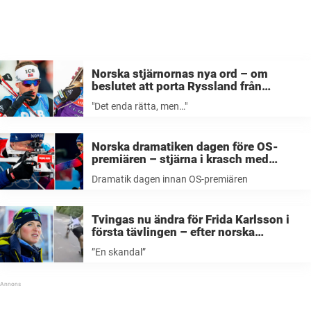
Norska stjärnornas nya ord – om
beslutet att porta Ryssland från
världscupen: ”Det enda rätt, men…”
"Det enda rätta, men…"
Norska dramatiken dagen före OS-
premiären – stjärna i krasch med
annan åkare: ”Såg bara en blå smurf…”
Dramatik dagen innan OS-premiären
Tvingas nu ändra för Frida Karlsson i
första tävlingen – efter norska
skräckskadan och jätteilskan: ”En
”En skandal”
skandal”