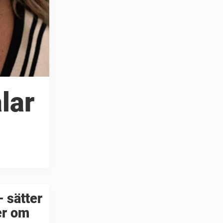
lar
 sätter
er om