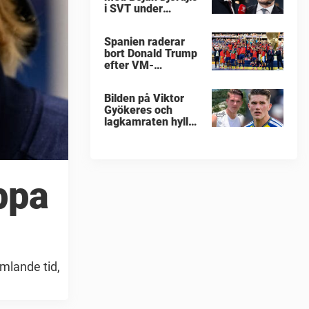
i SVT under
fotbolls-VM
Spanien raderar
bort Donald Trump
efter VM-
guldfirandet
Bilden på Viktor
Gyökeres och
lagkamraten hyllas
nu stort
ppa
mlande tid,