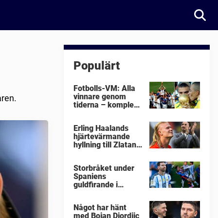
Populärt
Fotbolls-VM: Alla
vinnare genom
aren.
tiderna – komplett
lista
Erling Haalands
hjärtevärmande
hyllning till Zlatan
Ibrahimovic
Storbråket under
Spaniens
guldfirande i
fotbolls-VM i natt:
"Äckligt"
Något har hänt
med Bojan Djordjic