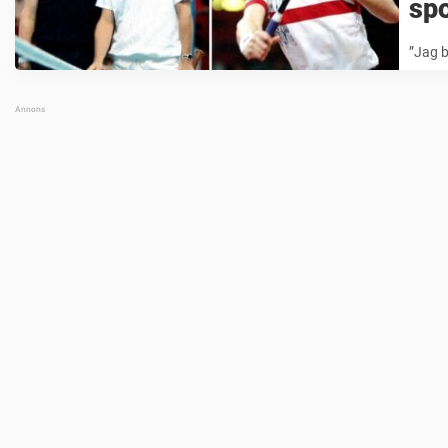
spo
”Jag b