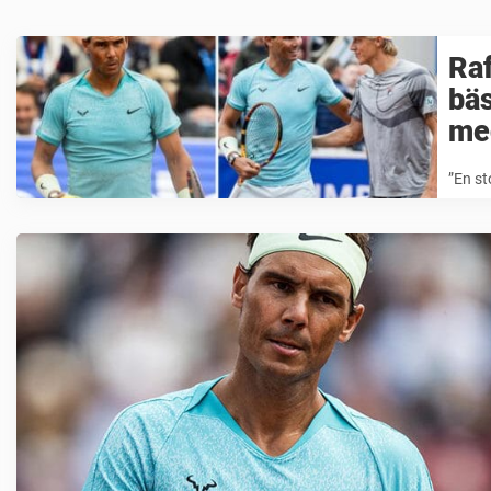
Raf
bäs
med
”En st