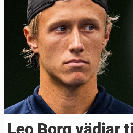
Leo Borg vädjar t