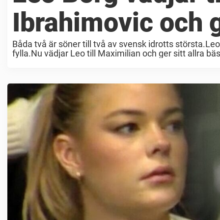
Ibrahimovic och 
Båda två är söner till två av svensk idrotts största.L
fylla.Nu vädjar Leo till Maximilian och ger sitt allra bäs