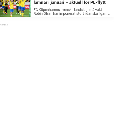
lämnar i januari – aktuell för PL-flytt
FC Köpenhamns svenske landslagsmålvakt
Robin Olsen har imponerat stort i danska ligan.
Succén har fått klubbar i såväl Bundesliga som
Premier League att intressera sig för svensken. I
en intervju med danska Ekstrabladet bekräftar
nu ...