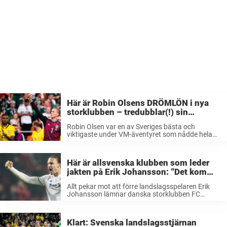
Här är Robin Olsens DRÖMLÖN i nya
storklubben – tredubblar(!) sin
nuvarande lön
Robin Olsen var en av Sveriges bästa och
viktigaste under VM-äventyret som nådde hela
vägen till VM-kvartsfinal. Sedan dess har
målvaktshjälten varit rejält eftertraktad på
transfermarknaden. Där det till och med
Här är allsvenska klubben som leder
pratades om självaste Barcelona. ...
jakten på Erik Johansson: ”Det kom
som en chock…”
Allt pekar mot att förre landslagsspelaren Erik
Johansson lämnar danska storklubben FC
Köpenhamn för att återvända till Sverige igen.
Mittbacken har även bestämt sig för att
Stockholm blir nästa anhalt. Djurgården och AIK
Klart: Svenska landslagsstjärnan
gör upp ...