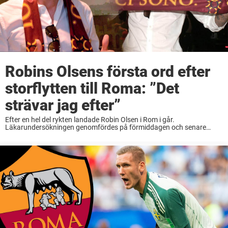
Robins Olsens första ord efter
storflytten till Roma: ”Det
strävar jag efter”
Efter en hel del rykten landade Robin Olsen i Rom i går.
Läkarundersökningen genomfördes på förmiddagen och senare
under tisdagen skrev 28-åringen på ett kontrakt som gäller till 2023
med AS Roma. Robin Olsens dröm ...