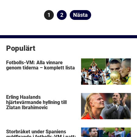
Sidnumrering
Sida
1
Sida
2
Nästa
för
inlägg
Populärt
Fotbolls-VM: Alla vinnare
genom tiderna – komplett lista
Erling Haalands
hjärtevärmande hyllning till
Zlatan Ibrahimovic
Storbråket under Spaniens
guldfirande i fotbolls-VM i natt: