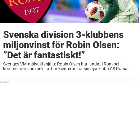
Svenska division 3-klubbens
miljonvinst för Robin Olsen:
”Det är fantastiskt!”
Sveriges VM-målvaktshjälte Robin Olsen har landat i Rom och
kommer när som helst att presenteras för sin nya klubb AS Roma.
Italienska storklubben köper loss 28-åringen för runt 120 miljoner
kronor från FC Köpenhamn. Men även ...