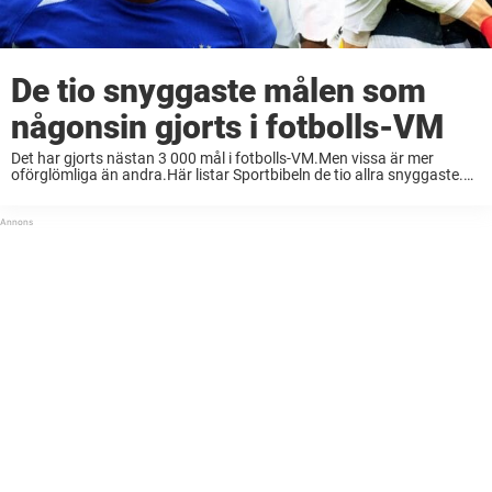
De tio snyggaste målen som
någonsin gjorts i fotbolls-VM
Det har gjorts nästan 3 000 mål i fotbolls-VM.Men vissa är mer
oförglömliga än andra.Här listar Sportbibeln de tio allra snyggaste.
Fotbolls-VM drar äntligen i gång på torsdagen, och det är alltid
någonting speciellt. För ...