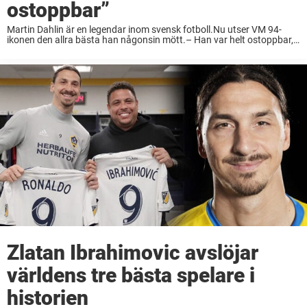
ostoppbar”
Martin Dahlin är en legendar inom svensk fotboll.Nu utser VM 94-
ikonen den allra bästa han någonsin mött.– Han var helt ostoppbar,
den tidens Messi, säger Dahlin till Sportbibeln. Han är en av våra
främsta fotbollsspelare ...
Zlatan Ibrahimovic avslöjar
världens tre bästa spelare i
historien