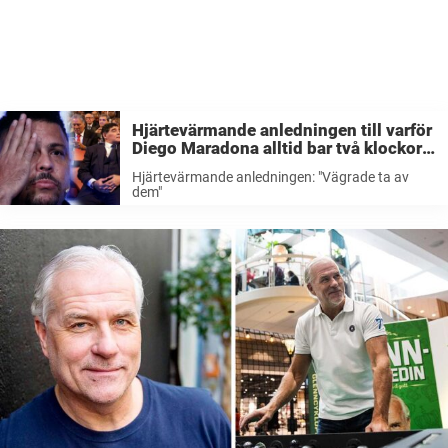
Hjärtevärmande anledningen till varför
Diego Maradona alltid bar två klockor
– Ronaldo avslöjar sanningen:
Hjärtevärmande anledningen: "Vägrade ta av
”Vägrade ta av dem”
dem"