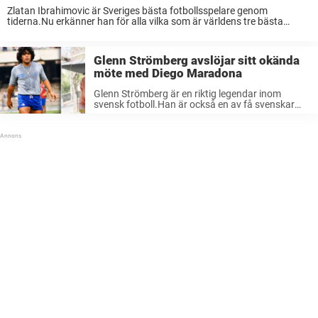
Zlatan Ibrahimovic är Sveriges bästa fotbollsspelare genom
tiderna.Nu erkänner han för alla vilka som är världens tre bästa
spelare i historien.– Zlatan, Ibra och Ibrahimovic, säger han med ett
skratt och ger sedan sitt riktiga ...
Glenn Strömberg avslöjar sitt okända
möte med Diego Maradona
Glenn Strömberg är en riktig legendar inom
svensk fotboll.Han är också en av få svenskar
som mött Diego Maradona.Nu berättar Glenn om
ett hitintills okänt möte med världsstjärnan.
Nuförtiden känner vi Glenn Strömberg som en ...