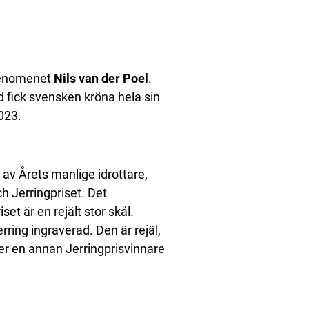
ofenomenet
Nils van der Poel
.
 fick svensken kröna hela sin
023.
 av Årets manlige idrottare,
h Jerringpriset. Det
set är en rejält stor skål.
ring ingraverad. Den är rejäl,
er en annan Jerringprisvinnare