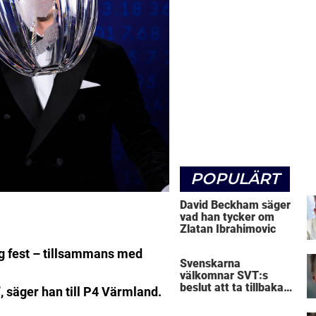
POPULÄRT
David Beckham säger
vad han tycker om
Zlatan Ibrahimovic
g fest – tillsammans med
Svenskarna
välkomnar SVT:s
beslut att ta tillbaka
j”, säger han till P4 Värmland.
Micke Leijnegard