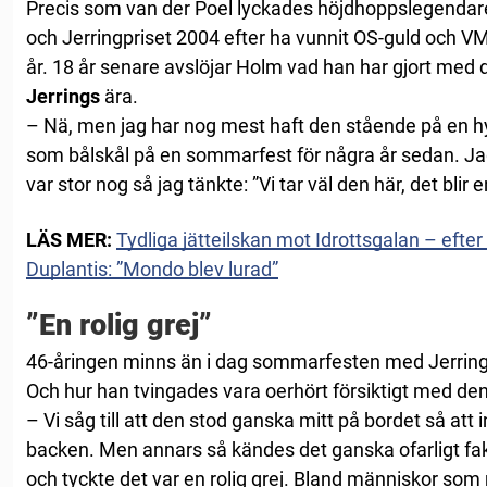
Precis som van der Poel lyckades höjdhoppslegendar
och Jerringpriset 2004 efter ha vunnit OS-guld och
år. 18 år senare avslöjar Holm vad han har gjort med 
Jerrings
ära.
– Nä, men jag har nog mest haft den stående på en h
som bålskål på en sommarfest för några år sedan. J
var stor nog så jag tänkte: ”Vi tar väl den här, det blir en
LÄS MER:
Tydliga jätteilskan mot Idrottsgalan – eft
Duplantis: ”Mondo blev lurad”
”En rolig grej”
46-åringen minns än i dag sommarfesten med Jerringpri
Och hur han tvingades vara oerhört försiktigt med den
– Vi såg till att den stod ganska mitt på bordet så att 
backen. Men annars så kändes det ganska ofarligt fakti
och tyckte det var en rolig grej. Bland människor s