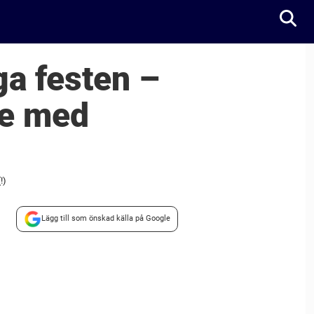
ga festen –
de med
!)
Lägg till som önskad källa på Google