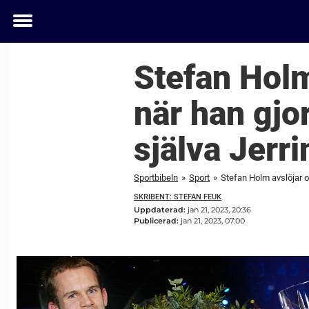
Toggle
menu
Stefan Holm
när han gjo
själva Jerri
Sportbibeln
»
Sport
»
Stefan Holm avslöjar o
SKRIBENT: STEFAN FEUK
Uppdaterad:
jan 21, 2023, 20:36
Publicerad:
jan 21, 2023, 07:00