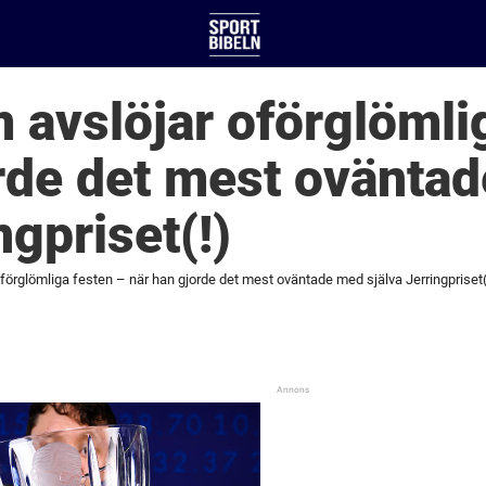
 avslöjar oförglömli
rde det mest ovänta
ngpriset(!)
förglömliga festen – när han gjorde det mest oväntade med själva Jerringpriset(