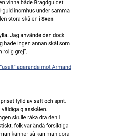
en vinna både Bragdguldet
 VM-guld inomhus under samma
den stora skålen i
Sven
ylla. Jag använde den dock
ag hade ingen annan skål som
 rolig grej”.
er ”uselt” agerande mot Armand
set fylld av saft och sprit.
 väldiga glasskålen.
ingen skulle råka dra den i
skt, folk var ändå försiktiga
om man känner så kan man göra