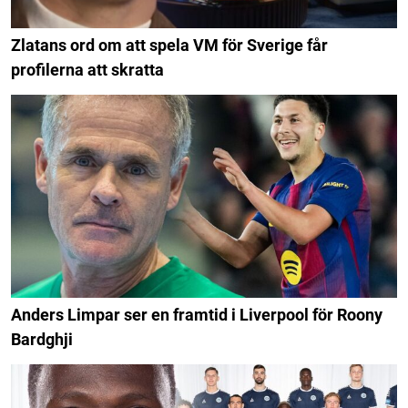
Zlatans ord om att spela VM för Sverige får
profilerna att skratta
Anders Limpar ser en framtid i Liverpool för Roony
Bardghji