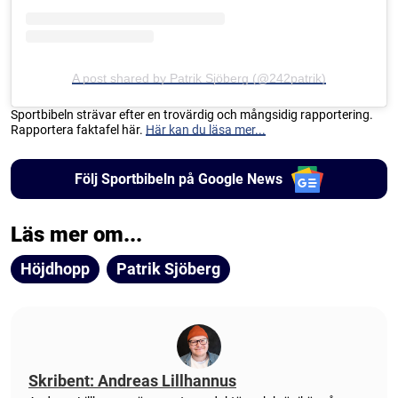
A post shared by Patrik Sjöberg (@242patrik)
Sportbibeln strävar efter en trovärdig och mångsidig rapportering.
Rapportera faktafel här.
Här kan du läsa mer...
Följ Sportbibeln på Google News
Läs mer om...
Höjdhopp
Patrik Sjöberg
Skribent: Andreas Lillhannus