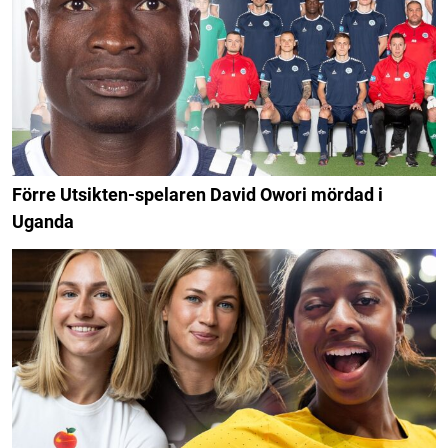
Förre Utsikten-spelaren David Owori mördad i
Uganda