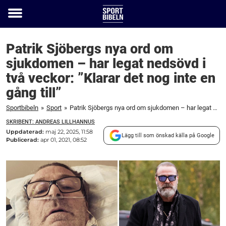
Toggle
menu
Patrik Sjöbergs nya ord om
sjukdomen – har legat nedsövd i
två veckor: ”Klarar det nog inte en
gång till”
Sportbibeln
»
Sport
»
Patrik Sjöbergs nya ord om sjukdomen – har legat nedsövd i två veckor: ”Klarar det nog inte en gång till”
SKRIBENT: ANDREAS LILLHANNUS
Uppdaterad:
maj 22, 2025, 11:58
Lägg till som önskad källa på Google
Publicerad:
apr 01, 2021, 08:52