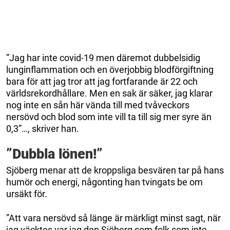
”Jag har inte covid-19 men däremot dubbelsidig
lunginflammation och en överjobbig blodförgiftning
bara för att jag tror att jag fortfarande är 22 och
världsrekordhållare. Men en sak är säker, jag klarar
nog inte en sån här vända till med tvåveckors
nersövd och blod som inte vill ta till sig mer syre än
0,3”…, skriver han.
”Dubbla lönen!”
Sjöberg menar att de kroppsliga besvären tar på hans
humör och energi, någonting han tvingats be om
ursäkt för.
”Att vara nersövd så länge är märkligt minst sagt, när
jag väcktes var jag den Sjöberg som folk som inte