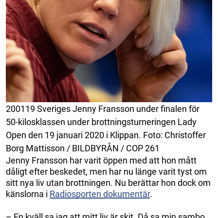
200119 Sveriges Jenny Fransson under finalen för
50-kilosklassen under brottningsturneringen Lady
Open den 19 januari 2020 i Klippan. Foto: Christoffer
Borg Mattisson / BILDBYRÅN / COP 261
Jenny Fransson har varit öppen med att hon mått
dåligt efter beskedet, men har nu länge varit tyst om
sitt nya liv utan brottningen. Nu berättar hon dock om
känslorna i
Radiosporten dokumentär
.
– En kväll sa jag att mitt liv är skit. Då sa min sambo