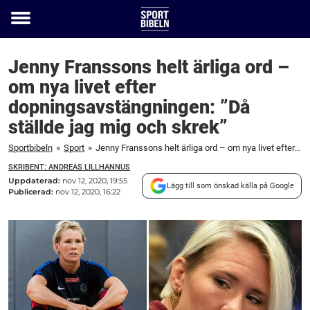
Toggle
menu
Jenny Franssons helt ärliga ord –
om nya livet efter
dopningsavstängningen: ”Då
ställde jag mig och skrek”
Sportbibeln
»
Sport
»
Jenny Franssons helt ärliga ord – om nya livet efter dopningsavstängningen: ”Då ställde jag mig och skrek”
SKRIBENT: ANDREAS LILLHANNUS
Uppdaterad:
nov 12, 2020, 19:55
Lägg till som önskad källa på Google
Publicerad:
nov 12, 2020, 16:22