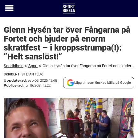
Toggle
menu
Glenn Hysén tar över Fångarna på
Fortet och bjuder på enorm
skrattfest – i kroppsstrumpa(!):
”Helt sanslöst!”
Sportbibeln
»
Sport
»
Glenn Hysén tar över Fångarna på Fortet och bjuder på enorm skrattfest – i kroppsstrumpa(!): "Helt sanslöst!"
SKRIBENT: STEFAN FEUK
Uppdaterad:
sep 05, 2025, 12:48
Lägg till som önskad källa på Google
Publicerad:
jul 16, 2021, 15:22