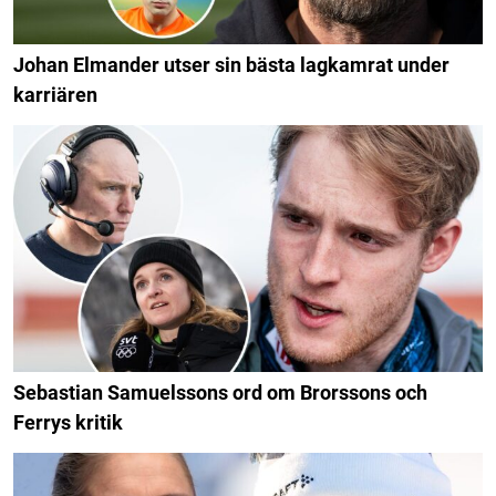
Johan Elmander utser sin bästa lagkamrat under
karriären
Sebastian Samuelssons ord om Brorssons och
Ferrys kritik