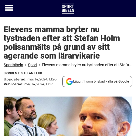
Toggle
menu
Elevens mamma bryter nu
tystnaden efter att Stefan Holm
polisanmälts på grund av sitt
agerande som lärarvikarie
Sportbibeln
»
Sport
»
Elevens mamma bryter nu tystnaden efter att Stefan Holm polisanmälts på grund av sitt agerande som lärarvikarie
SKRIBENT: STEFAN FEUK
Uppdaterad:
maj 14, 2024, 13:20
Lägg till som önskad källa på Google
Publicerad:
maj 14, 2024, 13:17