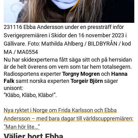
231116 Ebba Andersson under en pressträff inför
Sverigepremiären i Skidor den 16 november 2023 i
Gällivare. Foto: Mathilda Ahlberg / BILDBYRÅN / kod
MA / MA0554
Nu har skidexperterna fått säga sitt och på herrsidan
är de helt överens om vem som tar hem totalsegern.
Radiosportens experter
Torgny Mogren
och
Hanna
Falk
samt norska experten
Torgeir Björn
säger
unisont:
”Kläbo, Kläbo, Kläbo!”.
Nya ryktet i Norge om Frida Karlsson och Ebba
Andersson – med bara dagar till världscuppremiären:
”Man hör lite…”
Väljer bort Ebba