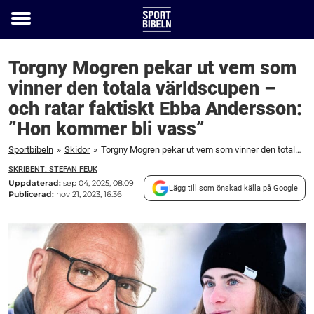
Toggle
menu
Torgny Mogren pekar ut vem som
vinner den totala världscupen –
och ratar faktiskt Ebba Andersson:
”Hon kommer bli vass”
Sportbibeln
»
Skidor
»
Torgny Mogren pekar ut vem som vinner den totala världscupen – och ratar faktiskt Ebba Andersson: "Hon kommer bli vass"
SKRIBENT: STEFAN FEUK
Uppdaterad:
sep 04, 2025, 08:09
Lägg till som önskad källa på Google
Publicerad:
nov 21, 2023, 16:36