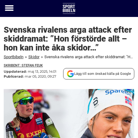
Toggle
menu
Svenska rivalens arga attack efter
skiddramat: ”Hon förstörde allt –
hon kan inte åka skidor…”
Sportbibeln
»
Skidor
»
Svenska rivalens arga attack efter skiddramat: "Hon förstörde allt – hon kan inte åka skidor..."
SKRIBENT: STEFAN FEUK
Uppdaterad:
maj 13, 2025, 14:01
Lägg till som önskad källa på Google
Publicerad:
mar 05, 2020, 09:27