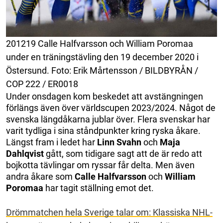
201219 Calle Halfvarsson och William Poromaa
under en träningstävling den 19 december 2020 i
Östersund. Foto: Erik Mårtensson / BILDBYRÅN /
COP 222 / ER0018
Under onsdagen kom beskedet att avstängningen
förlängs även över världscupen 2023/2024. Något de
svenska längdåkarna jublar över. Flera svenskar har
varit tydliga i sina ståndpunkter kring ryska åkare.
Längst fram i ledet har
Linn Svahn
och
Maja
Dahlqvist
gått, som tidigare sagt att de är redo att
bojkotta tävlingar om ryssar får delta. Men även
andra åkare som
Calle Halfvarsson
och
William
Poromaa
har tagit ställning emot det.
Drömmatchen hela Sverige talar om: Klassiska NHL-