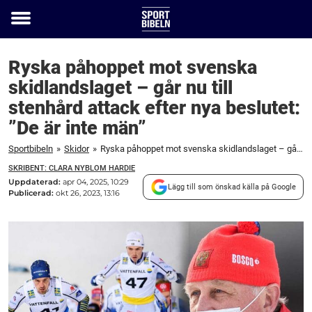
Toggle
menu
Ryska påhoppet mot svenska
skidlandslaget – går nu till
stenhård attack efter nya beslutet:
”De är inte män”
Sportbibeln
»
Skidor
»
Ryska påhoppet mot svenska skidlandslaget – går nu till stenhård attack efter nya beslutet: "De är inte män"
SKRIBENT: CLARA NYBLOM HARDIE
Uppdaterad:
apr 04, 2025, 10:29
Lägg till som önskad källa på Google
Publicerad:
okt 26, 2023, 13:16