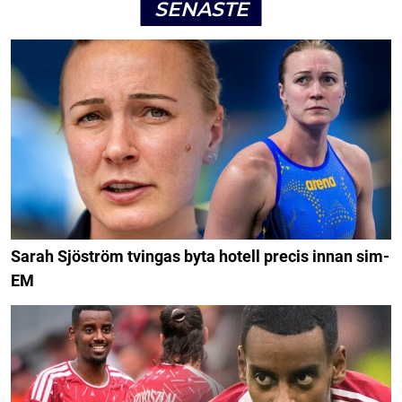
SENASTE
Sarah Sjöström tvingas byta hotell precis innan sim-
EM