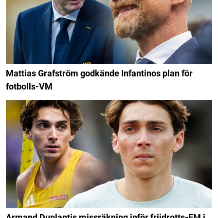
Mattias Grafström godkände Infantinos plan för
fotbolls-VM
Armand Duplantis missräkning inför friidrotts-EM i