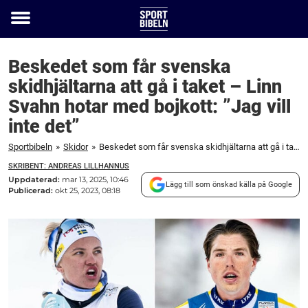
Toggle
menu
Beskedet som får svenska
skidhjältarna att gå i taket – Linn
Svahn hotar med bojkott: ”Jag vill
inte det”
Sportbibeln
»
Skidor
»
Beskedet som får svenska skidhjältarna att gå i taket – Linn Svahn hotar med bojkott: ”Jag vill inte det”
SKRIBENT: ANDREAS LILLHANNUS
Uppdaterad:
mar 13, 2025, 10:46
Lägg till som önskad källa på Google
Publicerad:
okt 25, 2023, 08:18