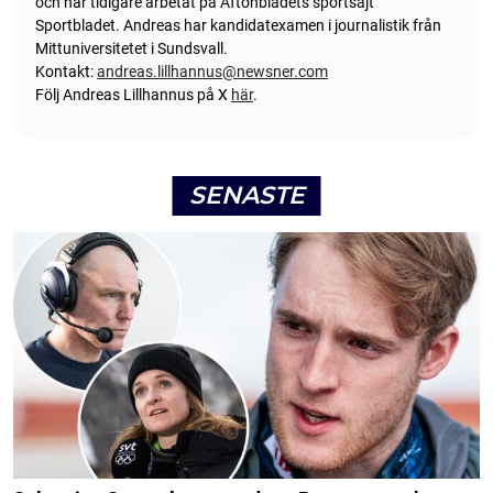
och har tidigare arbetat på Aftonbladets sportsajt
Sportbladet. Andreas har kandidatexamen i journalistik från
Mittuniversitetet i Sundsvall.
Kontakt:
andreas.lillhannus@newsner.com
Följ Andreas Lillhannus på X
här
.
SENASTE