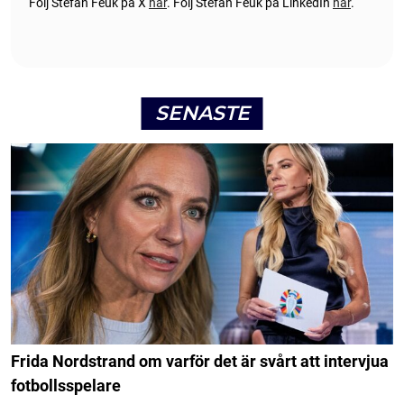
Följ Stefan Feuk på X
här
.
Följ Stefan Feuk på LinkedIn
här
.
SENASTE
Frida Nordstrand om varför det är svårt att intervjua
fotbollsspelare