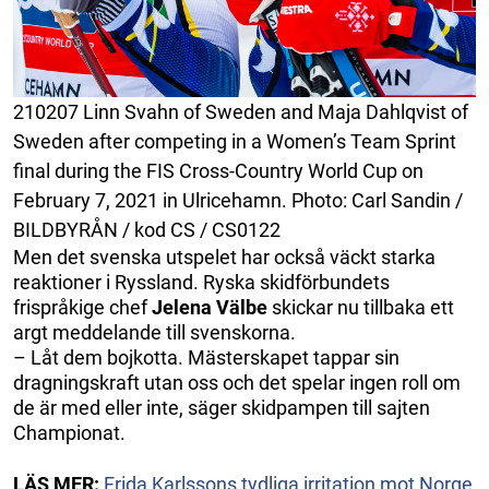
210207 Linn Svahn of Sweden and Maja Dahlqvist of
Sweden after competing in a Women’s Team Sprint
final during the FIS Cross-Country World Cup on
February 7, 2021 in Ulricehamn. Photo: Carl Sandin /
BILDBYRÅN / kod CS / CS0122
Men det svenska utspelet har också väckt starka
reaktioner i Ryssland. Ryska skidförbundets
frispråkige chef
Jelena Välbe
skickar nu tillbaka ett
argt meddelande till svenskorna.
– Låt dem bojkotta. Mästerskapet tappar sin
dragningskraft utan oss och det spelar ingen roll om
de är med eller inte, säger skidpampen till sajten
Championat.
LÄS MER:
Frida Karlssons tydliga irritation mot Norge