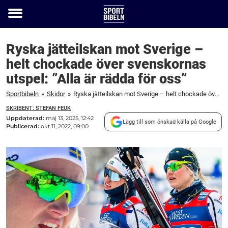
Toggle
menu
Ryska jätteilskan mot Sverige –
helt chockade över svenskornas
utspel: ”Alla är rädda för oss”
Sportbibeln
»
Skidor
»
Ryska jätteilskan mot Sverige – helt chockade över svenskornas utspel: "Alla är rädda för oss"
SKRIBENT: STEFAN FEUK
Uppdaterad:
maj 13, 2025, 12:42
Lägg till som önskad källa på Google
Publicerad:
okt 11, 2022, 09:00