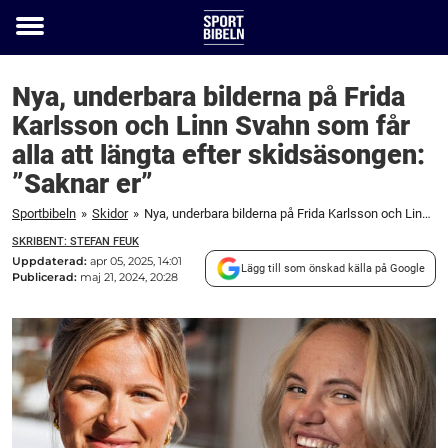
Toggle
menu
Nya, underbara bilderna på Frida
Karlsson och Linn Svahn som får
alla att längta efter skidsäsongen:
”Saknar er”
Sportbibeln
»
Skidor
»
Nya, underbara bilderna på Frida Karlsson och Linn Svahn som får alla att längta efter skidsäsongen: "Saknar er"
SKRIBENT: STEFAN FEUK
Uppdaterad:
apr 05, 2025, 14:01
Lägg till som önskad källa på Google
Publicerad:
maj 21, 2024, 20:28