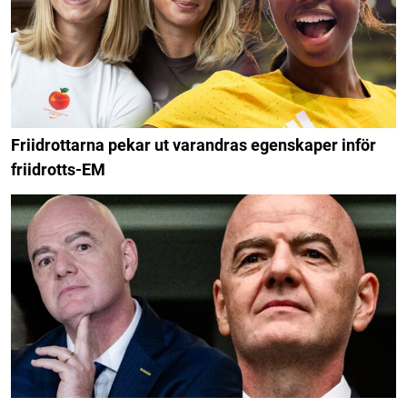
Friidrottarna pekar ut varandras egenskaper inför
friidrotts-EM