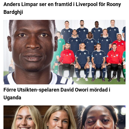
Anders Limpar ser en framtid i Liverpool för Roony
Bardghji
Förre Utsikten-spelaren David Owori mördad i
Uganda