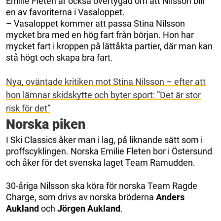
Emilie Fleten är också övertygad om att Nilsson blir
en av favoriterna i Vasaloppet.
– Vasaloppet kommer att passa Stina Nilsson
mycket bra med en hög fart från början. Hon har
mycket fart i kroppen på lättåkta partier, där man kan
stå högt och skapa bra fart.
Nya, oväntade kritiken mot Stina Nilsson – efter att
hon lämnar skidskytte och byter sport: ”Det är stor
risk för det”
Norska piken
I Ski Classics åker man i lag, på liknande sätt som i
proffscyklingen. Norska Emilie Fleten bor i Östersund
och åker för det svenska laget Team Ramudden.
30-åriga Nilsson ska köra för norska Team Ragde
Charge, som drivs av norska bröderna
Anders
Aukland
och
Jörgen Aukland
.