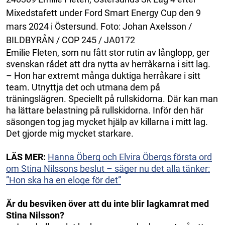
Mixedstafett under Ford Smart Energy Cup den 9
mars 2024 i Östersund. Foto: Johan Axelsson /
BILDBYRÅN / COP 245 / JA0172
Emilie Fleten, som nu fått stor rutin av långlopp, ger
svenskan rådet att dra nytta av herråkarna i sitt lag.
– Hon har extremt många duktiga herråkare i sitt
team. Utnyttja det och utmana dem på
träningslägren. Speciellt på rullskidorna. Där kan man
ha lättare belastning på rullskidorna. Inför den här
säsongen tog jag mycket hjälp av killarna i mitt lag.
Det gjorde mig mycket starkare.
LÄS MER:
Hanna Öberg och Elvira Öbergs första ord
om Stina Nilssons beslut – säger nu det alla tänker:
”Hon ska ha en eloge för det”
Är du besviken över att du inte blir lagkamrat med
Stina Nilsson?