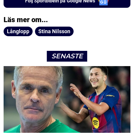
Följ Sportbibeln på Google News
Läs mer om...
Långlopp
Stina Nilsson
SENASTE