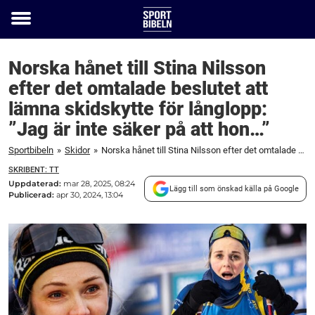
Toggle
menu
Norska hånet till Stina Nilsson
efter det omtalade beslutet att
lämna skidskytte för långlopp:
”Jag är inte säker på att hon…”
Sportbibeln
»
Skidor
»
Norska hånet till Stina Nilsson efter det omtalade beslutet att lämna skidskytte för långlopp: "Jag är inte säker på att hon..."
SKRIBENT: TT
Uppdaterad:
mar 28, 2025, 08:24
Lägg till som önskad källa på Google
Publicerad:
apr 30, 2024, 13:04