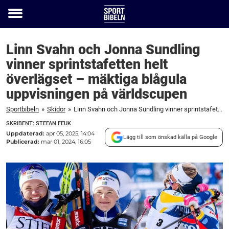
Toggle
menu
Linn Svahn och Jonna Sundling
vinner sprintstafetten helt
överlägset – mäktiga blågula
uppvisningen på världscupen
Sportbibeln
»
Skidor
»
Linn Svahn och Jonna Sundling vinner sprintstafetten helt överlägset – mäktiga blågula uppvisningen på världscupen
SKRIBENT: STEFAN FEUK
Uppdaterad:
apr 05, 2025, 14:04
Lägg till som önskad källa på Google
Publicerad:
mar 01, 2024, 16:05