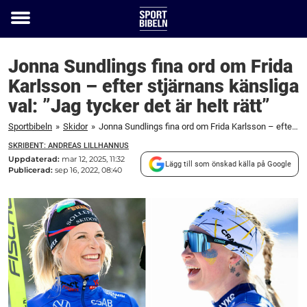
Toggle
menu
Jonna Sundlings fina ord om Frida
Karlsson – efter stjärnans känsliga
val: ”Jag tycker det är helt rätt”
Sportbibeln
»
Skidor
»
Jonna Sundlings fina ord om Frida Karlsson – efter stjärnans känsliga val: ”Jag tycker det är helt rätt”
SKRIBENT: ANDREAS LILLHANNUS
Uppdaterad:
mar 12, 2025, 11:32
Lägg till som önskad källa på Google
Publicerad:
sep 16, 2022, 08:40